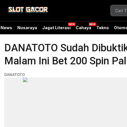
News
Nusaraya
Jagat Literasi
Cahaya
Tekno
Otomo
DANATOTO Sudah Dibuktika
Malam Ini Bet 200 Spin Pal
DANATOTO