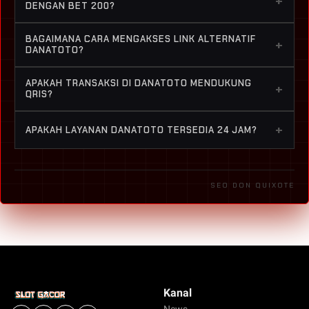
+
memperkenalkan akses permainan slot777 dengan
DENGAN BET 200?
pilihan permainan yang dapat dimainkan
Ya, DANATOTO dapat menyediakan pilihan
menggunakan modal kecil serta informasi akses
BAGAIMANA CARA MENGAKSES LINK ALTERNATIF
+
permainan dengan nominal taruhan yang fleksibel,
DANATOTO?
menuju situs utama.
termasuk opsi bet 200 bagi pengguna yang ingin
Pengguna dapat menggunakan link alternatif yang
bermain dengan modal lebih terjangkau.
APAKAH TRANSAKSI DI DANATOTO MENDUKUNG
+
tersedia untuk memperoleh akses menuju halaman
QRIS?
utama DANATOTO apabila akses ke alamat
DANATOTO mencantumkan metode transaksi yang
tertentu sedang mengalami kendala.
+
APAKAH LAYANAN DANATOTO TERSEDIA 24 JAM?
praktis, termasuk QRIS, sehingga pengguna dapat
memilih metode pembayaran yang sesuai dengan
DANATOTO menawarkan layanan pelanggan 24
kebutuhan.
jam untuk membantu pengguna mendapatkan
SEO DON QUIXOTE
informasi mengenai akses, transaksi, dan berbagai
fasilitas yang tersedia di platform.
Kanal