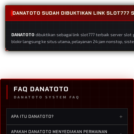
DANATOTO SUDAH DIBUKTIKAN LINK SLOT777 S
DANATOTO
dibuktikan sebagai link slot777 terbaik server slot 
blokir langsung ke situs utama, pelayanan 24 jam nonstop, sist
FAQ DANATOTO
DANATOTO SYSTEM FAQ
+
APA ITU DANATOTO?
DANATOTO merupakan platform yang
APAKAH DANATOTO MENYEDIAKAN PERMAINAN