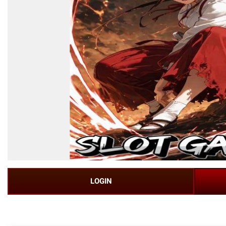
LOGIN