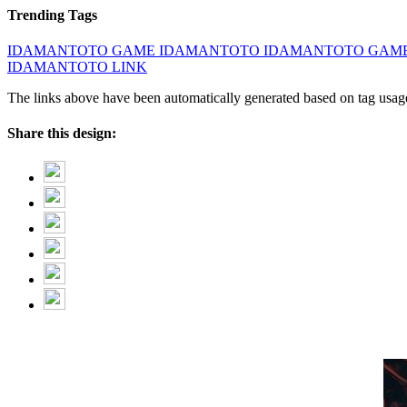
Trending Tags
IDAMANTOTO
GAME IDAMANTOTO
IDAMANTOTO GAM
IDAMANTOTO LINK
The links above have been automatically generated based on tag usage
Share this design: