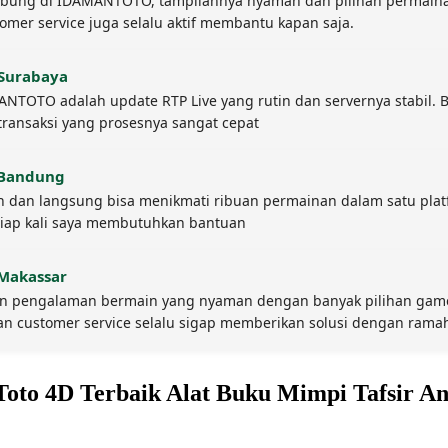
abung di IDAMANTOTO, tampilannya nyaman dan pilihan permaina
tomer service juga selalu aktif membantu kapan saja.
 Surabaya
NTOTO adalah update RTP Live yang rutin dan servernya stabil. B
transaksi yang prosesnya sangat cepat
 Bandung
 dan langsung bisa menikmati ribuan permainan dalam satu plat
tiap kali saya membutuhkan bantuan
Makassar
pengalaman bermain yang nyaman dengan banyak pilihan game 
an customer service selalu sigap memberikan solusi dengan rama
to 4D Terbaik Alat Buku Mimpi Tafsir An