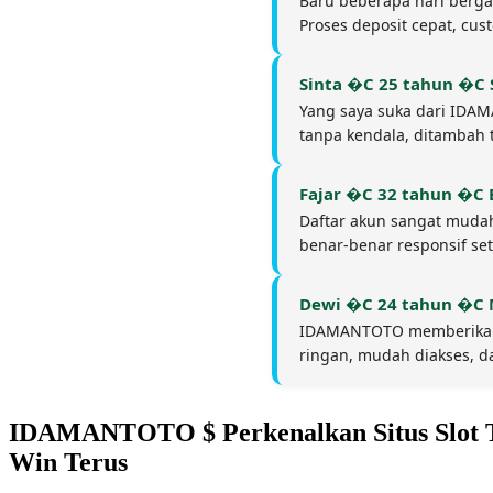
Baru beberapa hari berg
Proses deposit cepat, cus
Sinta �C 25 tahun �C
Yang saya suka dari IDAMA
tanpa kendala, ditambah 
Fajar �C 32 tahun �C
Daftar akun sangat mudah
benar-benar responsif se
Dewi �C 24 tahun �C 
IDAMANTOTO memberikan 
ringan, mudah diakses, d
IDAMANTOTO $ Perkenalkan Situs Slot To
Win Terus