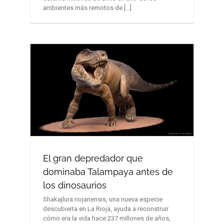
ambientes más remotos de [...]
El gran depredador que
dominaba Talampaya antes de
los dinosaurios
Shakajlura riojanensis, una nueva especie
descubierta en La Rioja, ayuda a reconstruir
cómo era la vida hace 237 millones de años,