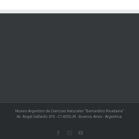
Museo Argentino de Ciencias Naturales "Bernardino Rivadavia"
Av. Angel Gallardo 470 - C1405DJR - Buenos Aires - Argentina.
Facebook
Instagram
YouTube