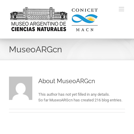
Skip
to
content
MuseoARGcn
About
MuseoARGcn
This author has not yet filled in any details.
So far MuseoARGcn has created 216 blog entries.