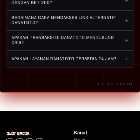
+
memperkenalkan akses permainan slot777 dengan
DENGAN BET 200?
pilihan permainan yang dapat dimainkan
Ya, DANATOTO dapat menyediakan pilihan
menggunakan modal kecil serta informasi akses
BAGAIMANA CARA MENGAKSES LINK ALTERNATIF
+
permainan dengan nominal taruhan yang fleksibel,
DANATOTO?
menuju situs utama.
termasuk opsi bet 200 bagi pengguna yang ingin
Pengguna dapat menggunakan link alternatif yang
bermain dengan modal lebih terjangkau.
APAKAH TRANSAKSI DI DANATOTO MENDUKUNG
+
tersedia untuk memperoleh akses menuju halaman
QRIS?
utama DANATOTO apabila akses ke alamat
DANATOTO mencantumkan metode transaksi yang
tertentu sedang mengalami kendala.
+
APAKAH LAYANAN DANATOTO TERSEDIA 24 JAM?
praktis, termasuk QRIS, sehingga pengguna dapat
memilih metode pembayaran yang sesuai dengan
DANATOTO menawarkan layanan pelanggan 24
kebutuhan.
jam untuk membantu pengguna mendapatkan
SEO DON QUIXOTE
informasi mengenai akses, transaksi, dan berbagai
fasilitas yang tersedia di platform.
Kanal