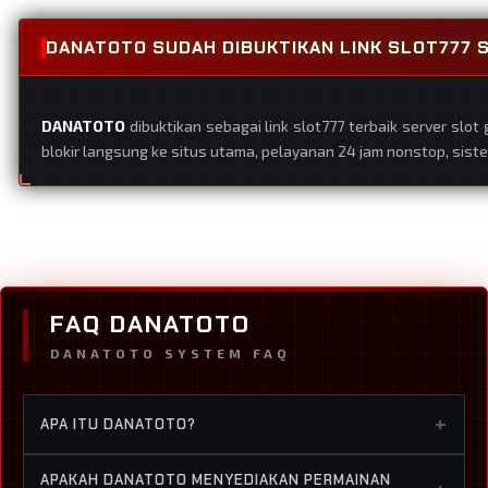
DANATOTO SUDAH DIBUKTIKAN LINK SLOT777 S
DANATOTO
dibuktikan sebagai link slot777 terbaik server slot 
blokir langsung ke situs utama, pelayanan 24 jam nonstop, sist
FAQ DANATOTO
DANATOTO SYSTEM FAQ
+
APA ITU DANATOTO?
DANATOTO merupakan platform yang
APAKAH DANATOTO MENYEDIAKAN PERMAINAN