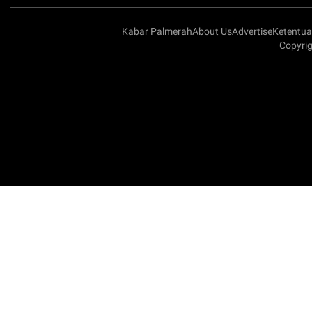
Kabar Palmerah
About Us
Advertise
Ketentu
Copyrig