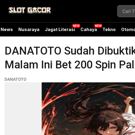
News
Nusaraya
Jagat Literasi
Cahaya
Tekno
Otomo
DANATOTO Sudah Dibuktika
Malam Ini Bet 200 Spin Pal
DANATOTO