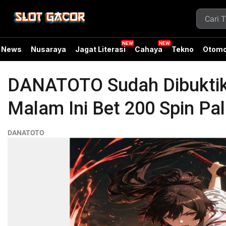
News
Nusaraya
Jagat Literasi
Cahaya
Tekno
Otomo
DANATOTO Sudah Dibuktika
Malam Ini Bet 200 Spin Pal
DANATOTO