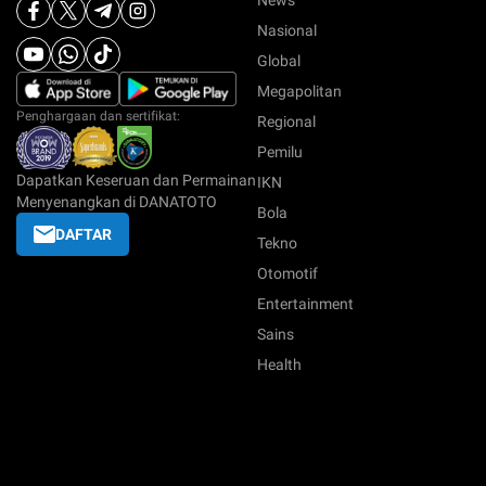
News
Nasional
Global
Megapolitan
Penghargaan dan sertifikat:
Regional
Pemilu
Dapatkan Keseruan dan Permainan
IKN
Menyenangkan di DANATOTO
Bola
DAFTAR
Tekno
Otomotif
Entertainment
Sains
Health