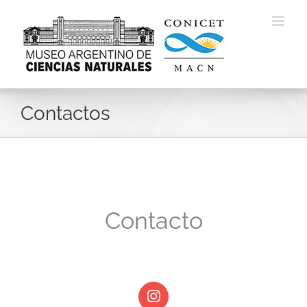
Skip
to
content
Contactos
Contacto