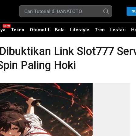
SU
ya
Tekno
Otomotif
Bola
Lifestyle
Tren
Lestari
He
buktikan Link Slot777 Serv
Spin Paling Hoki