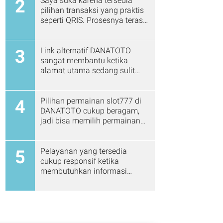
Saya suka karena tersedia
2
pilihan transaksi yang praktis
seperti QRIS. Prosesnya terasa
lebih sederhana dan tidak
ribet.
Link alternatif DANATOTO
3
sangat membantu ketika
alamat utama sedang sulit
diakses. Navigasinya juga
cukup mudah dipahami.
Pilihan permainan slot777 di
4
DANATOTO cukup beragam,
jadi bisa memilih permainan
sesuai budget dan preferensi
masing-masing.
Pelayanan yang tersedia
5
cukup responsif ketika
membutuhkan informasi
mengenai akses maupun
transaksi. Semoga fasilitasnya
terus diperbarui.