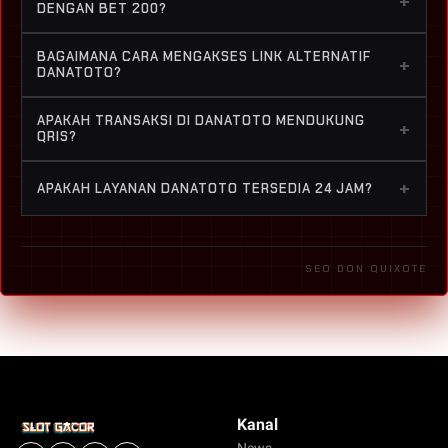
+
memperkenalkan akses permainan slot777 dengan
DENGAN BET 200?
pilihan permainan yang dapat dimainkan
Ya, DANATOTO dapat menyediakan pilihan
menggunakan modal kecil serta informasi akses
BAGAIMANA CARA MENGAKSES LINK ALTERNATIF
+
permainan dengan nominal taruhan yang fleksibel,
DANATOTO?
menuju situs utama.
termasuk opsi bet 200 bagi pengguna yang ingin
Pengguna dapat menggunakan link alternatif yang
bermain dengan modal lebih terjangkau.
APAKAH TRANSAKSI DI DANATOTO MENDUKUNG
+
tersedia untuk memperoleh akses menuju halaman
QRIS?
utama DANATOTO apabila akses ke alamat
DANATOTO mencantumkan metode transaksi yang
tertentu sedang mengalami kendala.
+
APAKAH LAYANAN DANATOTO TERSEDIA 24 JAM?
praktis, termasuk QRIS, sehingga pengguna dapat
memilih metode pembayaran yang sesuai dengan
DANATOTO menawarkan layanan pelanggan 24
kebutuhan.
jam untuk membantu pengguna mendapatkan
SEO DON QUIXOTE
informasi mengenai akses, transaksi, dan berbagai
fasilitas yang tersedia di platform.
Kanal