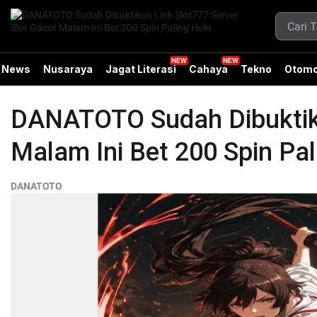
News
Nusaraya
Jagat Literasi
Cahaya
Tekno
Otomo
DANATOTO Sudah Dibuktika
Malam Ini Bet 200 Spin Pal
DANATOTO