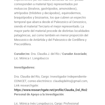
corresponden a material tipo) representados por
moluscos (bivalvos, gastrópodos, amonoideos),
artrópodos (trilobites y decápodos), equinodermos,
braquiópodos y biozoarios, los que cubren un espectro
temporal que abarca desde el Paleozoico al Cenozoico,
siendo el material Terciario el mejor representado. La
mayor parte del material procede de distintas localidades
patagónicas, así como también en menor proporción del
Mesozoico de Antártida y del Paleozoico de Cordillera y
Precordillera.
Curador/es
: Dra. Claudia J. del Río /
Curador Asociado
;
Lic. Mónica I. Longobucco
Investigadores:
Dra. Claudia del Río, Cargo: Investigador Independiente-
CONICET, correo electrónico: claudiajdelrio@gmail.com,
Link researchgate:
https://www.researchgate.net/profile/Claudia_Del_Rio2
Personal de Apoyo a la Investigación
:
Lic. Mónica Inés Longobucco, Cargo: Profesional