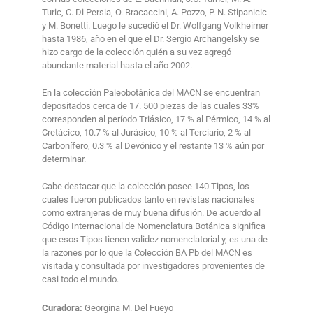
Turic, C. Di Persia, O. Bracaccini, A. Pozzo, P. N. Stipanicic
y M. Bonetti. Luego le sucedió el Dr. Wolfgang Volkheimer
hasta 1986, año en el que el Dr. Sergio Archangelsky se
hizo cargo de la colección quién a su vez agregó
abundante material hasta el año 2002.
En la colección Paleobotánica del MACN se encuentran
depositados cerca de 17. 500 piezas de las cuales 33%
corresponden al período Triásico, 17 % al Pérmico, 14 % al
Cretácico, 10.7 % al Jurásico, 10 % al Terciario, 2 % al
Carbonífero, 0.3 % al Devónico y el restante 13 % aún por
determinar.
Cabe destacar que la colección posee 140 Tipos, los
cuales fueron publicados tanto en revistas nacionales
como extranjeras de muy buena difusión. De acuerdo al
Código Internacional de Nomenclatura Botánica significa
que esos Tipos tienen validez nomenclatorial y, es una de
la razones por lo que la Colección BA Pb del MACN es
visitada y consultada por investigadores provenientes de
casi todo el mundo.
Curadora:
Georgina M. Del Fueyo