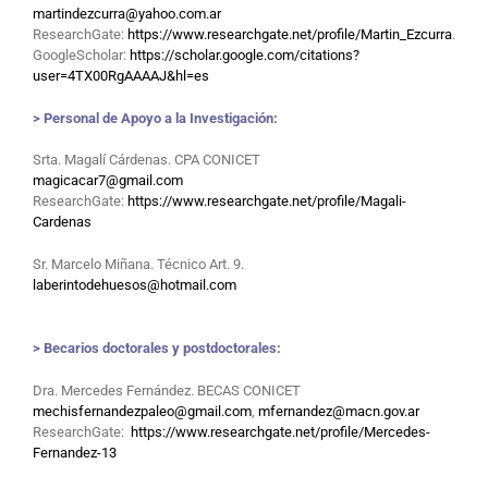
martindezcurra@yahoo.com.ar
ResearchGate:
https://www.researchgate.net/profile/Martin_Ezcurra
.
GoogleScholar:
https://scholar.google.com/citations?
user=4TX00RgAAAAJ&hl=es
> Personal de Apoyo a la Investigación:
Srta. Magalí Cárdenas. CPA CONICET
magicacar7@gmail.com
ResearchGate:
https://www.researchgate.net/profile/Magali-
Cardenas
Sr. Marcelo Miñana. Técnico Art. 9.
laberintodehuesos@hotmail.com
> Becarios doctorales y postdoctorales:
Dra. Mercedes Fernández. BECAS CONICET
mechisfernandezpaleo@gmail.com
,
mfernandez@macn.gov.ar
ResearchGate:
https://www.researchgate.net/profile/Mercedes-
Fernandez-13