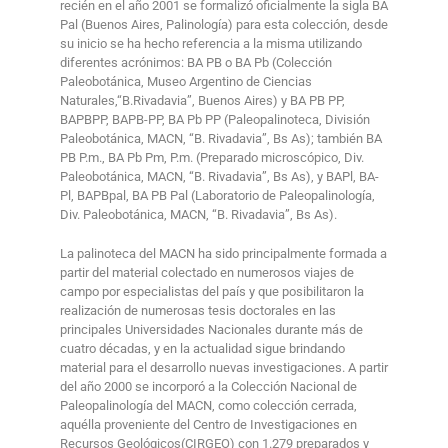
recién en el año 2001 se formalizó oficialmente la sigla BA
Pal (Buenos Aires, Palinología) para esta colección, desde
su inicio se ha hecho referencia a la misma utilizando
diferentes acrónimos: BA PB o BA Pb (Colección
Paleobotánica, Museo Argentino de Ciencias
Naturales,“B.Rivadavia”, Buenos Aires) y BA PB PP,
BAPBPP, BAPB-PP, BA Pb PP (Paleopalinoteca, División
Paleobotánica, MACN, “B. Rivadavia”, Bs As); también BA
PB P.m., BA Pb Pm, P.m. (Preparado microscópico, Div.
Paleobotánica, MACN, “B. Rivadavia”, Bs As), y BAPl, BA-
Pl, BAPBpal, BA PB Pal (Laboratorio de Paleopalinología,
Div. Paleobotánica, MACN, “B. Rivadavia”, Bs As).
La palinoteca del MACN ha sido principalmente formada a
partir del material colectado en numerosos viajes de
campo por especialistas del país y que posibilitaron la
realización de numerosas tesis doctorales en las
principales Universidades Nacionales durante más de
cuatro décadas, y en la actualidad sigue brindando
material para el desarrollo nuevas investigaciones. A partir
del año 2000 se incorporó a la Colección Nacional de
Paleopalinología del MACN, como colección cerrada,
aquélla proveniente del Centro de Investigaciones en
Recursos Geológicos(CIRGEO) con 1.279 preparados y