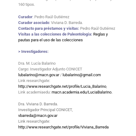
160 tipos.
Curador
:
Pedro Raúl Gutiérrez
Curador asociado
:
Viviana D. Barreda.
Contacto para préstamos y visitas:
Pedro Raúl Gutiérrez
Visitas a las colecciones de Paleontología:
Reglas y
pautas para el uso de las colecciones
> Investigadores:
Dra. M. Lucía Balarino
Cargo: Investigador Adjunto CONICET
lubalarino@macn.gov.ar
/
lubalarino@gmail.com
Link researchgate:
http://www.researchgate.net/profile/Lucia_Balarino
,
Link academiaedu:
macn.academia.edu/LuciaBalarino.
Dra. Viviana D. Barreda.
Investigador Principal CONICET,
vbarreda@macn.gov.ar
Link researchgate:
http://www.researchgate.net/profile/Viviana_Barreda