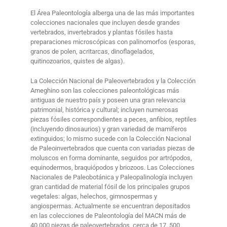
El Área Paleontología alberga una de las más importantes
colecciones nacionales que incluyen desde grandes
vertebrados, invertebrados y plantas fósiles hasta
preparaciones microscópicas con palinomorfos (esporas,
granos de polen, acritarcas, dinoflagelados,
quitinozoarios, quistes de algas).
La Colección Nacional de Paleovertebrados y la Colección
Ameghino son las colecciones paleontológicas más
antiguas de nuestro país y poseen una gran relevancia
patrimonial, histórica y cultural; incluyen numerosas
piezas fósiles correspondientes a peces, anfibios, reptiles
(incluyendo dinosaurios) y gran variedad de mamíferos
extinguidos; lo mismo sucede con la Colección Nacional
de Paleoinvertebrados que cuenta con variadas piezas de
moluscos en forma dominante, seguidos por artrópodos,
equinodermos, braquiópodos y briozoos. Las Colecciones
Nacionales de Paleobotánica y Paleopalinología incluyen
gran cantidad de material fósil de los principales grupos
vegetales: algas, helechos, gimnospermas y
angiospermas. Actualmente se encuentran depositados
en las colecciones de Paleontología del MACN más de
40.000 piezas de paleovertebrados, cerca de 17. 500