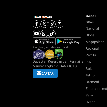
Kanal
News
Nasional
Global
Megapolitan
Penghargaan dan sertifikat:
Regional
Pemilu
Dapatkan Keseruan dan Permainan
IKN
Menyenangkan di DANATOTO
Bola
DAFTAR
Tekno
Otomotif
Entertainment
Sains
Health