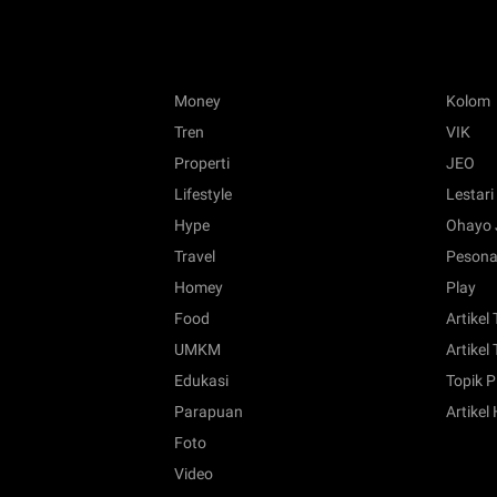
Money
Kolom
Tren
VIK
Properti
JEO
Lifestyle
Lestari
Hype
Ohayo 
Travel
Pesona
Homey
Play
Food
Artikel
UMKM
Artikel 
Edukasi
Topik P
Parapuan
Artikel
Foto
Video