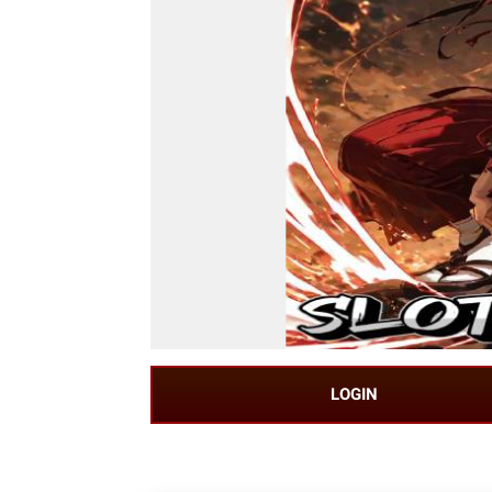
LOGIN