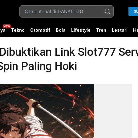
SU
ya
Tekno
Otomotif
Bola
Lifestyle
Tren
Lestari
He
buktikan Link Slot777 Serv
Spin Paling Hoki