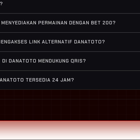
?
platform yang memperkenalkan akses permainan slot777 dengan p
 MENYEDIAKAN PERMAINAN DENGAN BET 200?
gunakan modal kecil serta informasi akses menuju situs utama.
enyediakan pilihan permainan dengan nominal taruhan yang fleksib
ENGAKSES LINK ALTERNATIF DANATOTO?
ng ingin bermain dengan modal lebih terjangkau.
gunakan link alternatif yang tersedia untuk memperoleh akses me
 DI DANATOTO MENDUKUNG QRIS?
ses ke alamat tertentu sedang mengalami kendala.
an metode transaksi yang praktis, termasuk QRIS, sehingga pen
ANATOTO TERSEDIA 24 JAM?
ang sesuai dengan kebutuhan.
n layanan pelanggan 24 jam untuk membantu pengguna mendapat
aksi, dan berbagai fasilitas yang tersedia di platform.