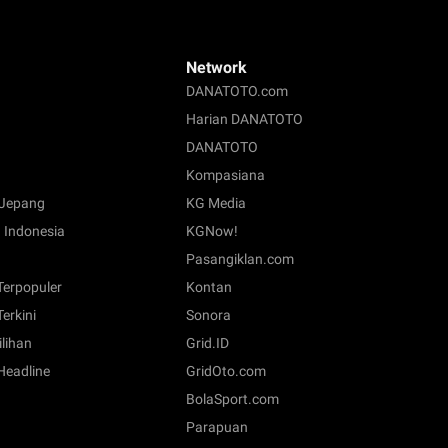
Network
DANATOTO.com
Harian DANATOTO
DANATOTO
Kompasiana
Jepang
KG Media
 Indonesia
KGNow!
Pasangiklan.com
 Terpopuler
Kontan
Terkini
Sonora
ilihan
Grid.ID
 Headline
GridOto.com
BolaSport.com
Parapuan