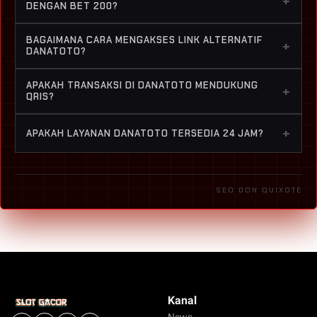
+
memperkenalkan akses permainan slot777 dengan
DENGAN BET 200?
pilihan permainan yang dapat dimainkan
Ya, DANATOTO dapat menyediakan pilihan
menggunakan modal kecil serta informasi akses
BAGAIMANA CARA MENGAKSES LINK ALTERNATIF
+
permainan dengan nominal taruhan yang fleksibel,
DANATOTO?
menuju situs utama.
termasuk opsi bet 200 bagi pengguna yang ingin
Pengguna dapat menggunakan link alternatif yang
bermain dengan modal lebih terjangkau.
APAKAH TRANSAKSI DI DANATOTO MENDUKUNG
+
tersedia untuk memperoleh akses menuju halaman
QRIS?
utama DANATOTO apabila akses ke alamat
DANATOTO mencantumkan metode transaksi yang
tertentu sedang mengalami kendala.
+
APAKAH LAYANAN DANATOTO TERSEDIA 24 JAM?
praktis, termasuk QRIS, sehingga pengguna dapat
memilih metode pembayaran yang sesuai dengan
DANATOTO menawarkan layanan pelanggan 24
kebutuhan.
jam untuk membantu pengguna mendapatkan
SEO DON QUIXOTE
informasi mengenai akses, transaksi, dan berbagai
fasilitas yang tersedia di platform.
Kanal