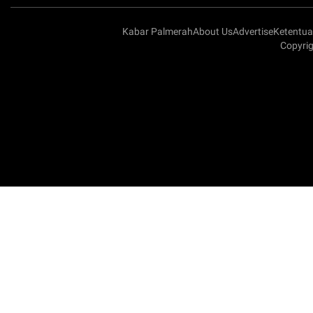
Kabar Palmerah
About Us
Advertise
Ketentu
Copyrig