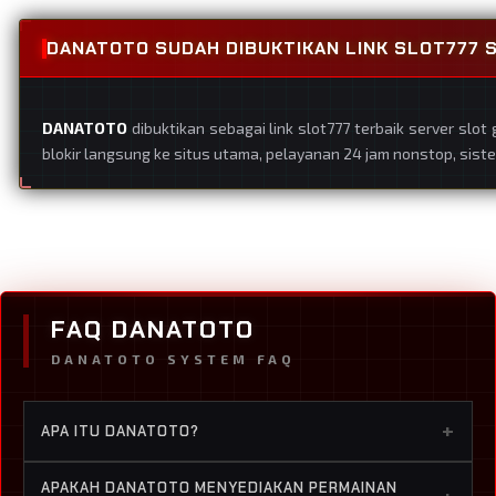
DANATOTO SUDAH DIBUKTIKAN LINK SLOT777 S
DANATOTO
dibuktikan sebagai link slot777 terbaik server slot 
blokir langsung ke situs utama, pelayanan 24 jam nonstop, sist
FAQ DANATOTO
DANATOTO SYSTEM FAQ
+
APA ITU DANATOTO?
DANATOTO merupakan platform yang
APAKAH DANATOTO MENYEDIAKAN PERMAINAN