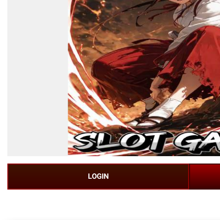
LOGIN