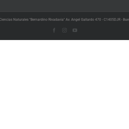
iencias Naturales "Bernardino Rivadavia" Av. Angel Gallardo 470 - C1405DJR - Buen
Facebook
Instagram
YouTube