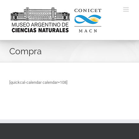
Skip
to
content
Compra
[quickcal-calendar calendar=108]