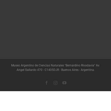
Museo Argentino de Ciencias Naturales "Bernardino Rivadavia" Av.
Angel Gallardo 470 - C1405DJR - Buenos Aires - Argentina.
Facebook
Instagram
YouTube