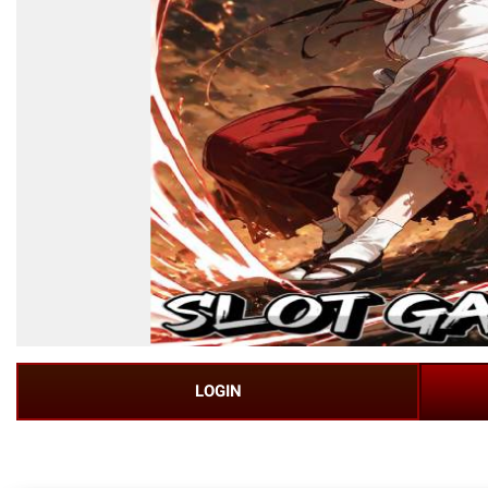
LOGIN