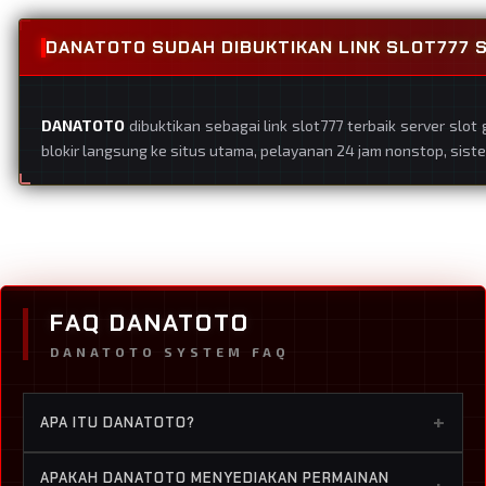
DANATOTO SUDAH DIBUKTIKAN LINK SLOT777 S
DANATOTO
dibuktikan sebagai link slot777 terbaik server slot 
blokir langsung ke situs utama, pelayanan 24 jam nonstop, sist
FAQ DANATOTO
DANATOTO SYSTEM FAQ
+
APA ITU DANATOTO?
DANATOTO merupakan platform yang
APAKAH DANATOTO MENYEDIAKAN PERMAINAN