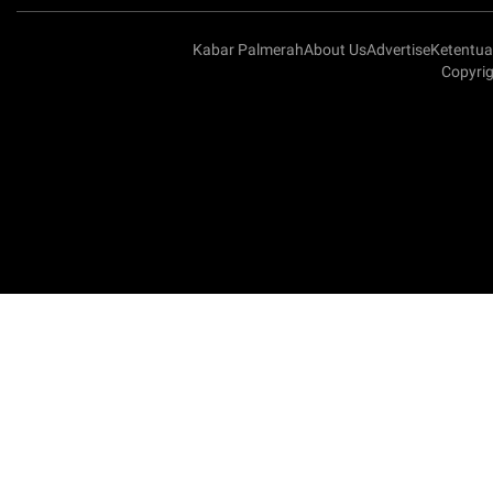
Kabar Palmerah
About Us
Advertise
Ketentu
Copyrig