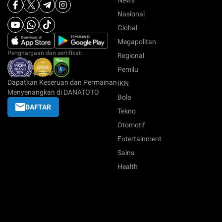
News
Nasional
Global
Megapolitan
Penghargaan dan sertifikat:
Regional
Pemilu
Dapatkan Keseruan dan Permainan
IKN
Menyenangkan di DANATOTO
Bola
DAFTAR
Tekno
Otomotif
Entertainment
Sains
Health