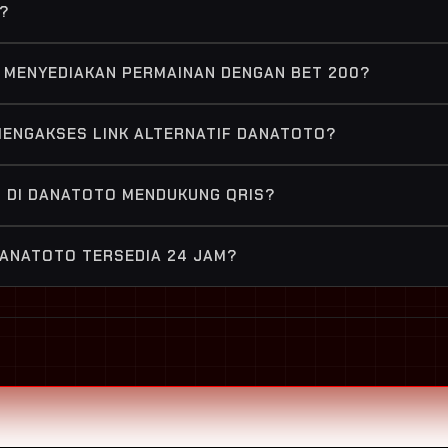
?
platform yang memperkenalkan akses permainan slot777 dengan p
 MENYEDIAKAN PERMAINAN DENGAN BET 200?
gunakan modal kecil serta informasi akses menuju situs utama.
enyediakan pilihan permainan dengan nominal taruhan yang fleksib
ENGAKSES LINK ALTERNATIF DANATOTO?
ng ingin bermain dengan modal lebih terjangkau.
gunakan link alternatif yang tersedia untuk memperoleh akses me
 DI DANATOTO MENDUKUNG QRIS?
ses ke alamat tertentu sedang mengalami kendala.
an metode transaksi yang praktis, termasuk QRIS, sehingga pen
ANATOTO TERSEDIA 24 JAM?
ang sesuai dengan kebutuhan.
n layanan pelanggan 24 jam untuk membantu pengguna mendapat
aksi, dan berbagai fasilitas yang tersedia di platform.