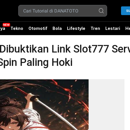
SU
ya
Tekno
Otomotif
Bola
Lifestyle
Tren
Lestari
He
buktikan Link Slot777 Serv
Spin Paling Hoki