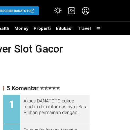
BSCRIBE DANATOTO
alth
Money
Properti
Edukasi
Travel
er Slot Gacor
5 Komentar ⭐⭐⭐⭐⭐
Akses DANATOTO cukup
1
mudah dan informasinya jelas.
Pilihan permainan dengan
nominal kecil juga membuat
saya lebih nyaman mencoba.