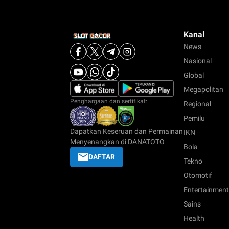
Kanal
News
Nasional
Global
Megapolitan
Penghargaan dan sertifikat:
Regional
Pemilu
Dapatkan Keseruan dan Permainan
IKN
Menyenangkan di DANATOTO
Bola
DAFTAR
Tekno
Otomotif
Entertainment
Sains
Health