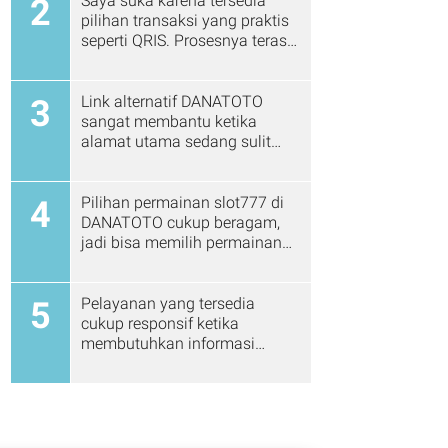
Saya suka karena tersedia
2
pilihan transaksi yang praktis
seperti QRIS. Prosesnya terasa
lebih sederhana dan tidak
ribet.
Link alternatif DANATOTO
3
sangat membantu ketika
alamat utama sedang sulit
diakses. Navigasinya juga
cukup mudah dipahami.
Pilihan permainan slot777 di
4
DANATOTO cukup beragam,
jadi bisa memilih permainan
sesuai budget dan preferensi
masing-masing.
Pelayanan yang tersedia
5
cukup responsif ketika
membutuhkan informasi
mengenai akses maupun
transaksi. Semoga fasilitasnya
terus diperbarui.