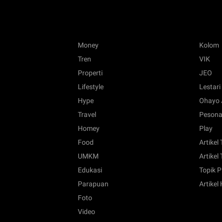
Money
Kolom
Tren
VIK
Properti
JEO
Lifestyle
Lestari
Hype
Ohayo 
Travel
Pesona
Homey
Play
Food
Artikel
UMKM
Artikel 
Edukasi
Topik P
Parapuan
Artikel
Foto
Video