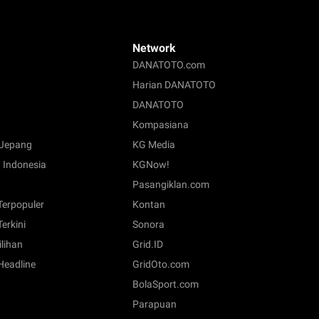
Network
DANATOTO.com
Harian DANATOTO
DANATOTO
Kompasiana
Jepang
KG Media
 Indonesia
KGNow!
Pasangiklan.com
 Terpopuler
Kontan
Terkini
Sonora
ilihan
Grid.ID
 Headline
GridOto.com
BolaSport.com
Parapuan