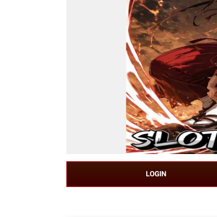
LOGIN