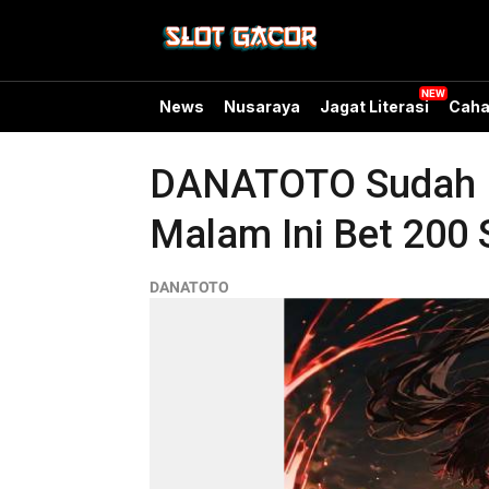
News
Nusaraya
Jagat Literasi
Caha
DANATOTO Sudah Di
Malam Ini Bet 200 
DANATOTO