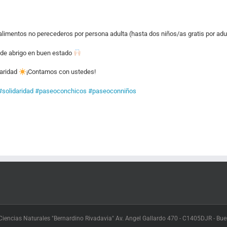
s alimentos no perecederos por persona adulta (hasta dos niños/as gratis por adu
de abrigo en buen estado
daridad
¡Contamos con ustedes!
#solidaridad
#paseoconchicos
#paseoconniños
iencias Naturales "Bernardino Rivadavia" Av. Angel Gallardo 470 - C1405DJR - Buen