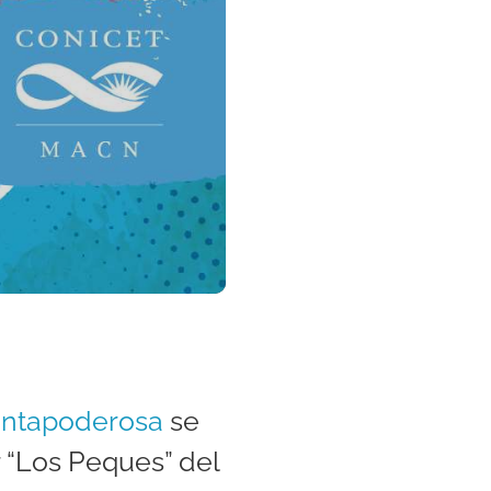
antapoderosa
se
 “Los Peques” del