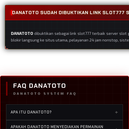
DANATOTO SUDAH DIBUKTIKAN LINK SLOT777 S
DANATOTO
dibuktikan sebagai link slot777 terbaik server slot 
blokir langsung ke situs utama, pelayanan 24 jam nonstop, sist
FAQ DANATOTO
DANATOTO SYSTEM FAQ
+
APA ITU DANATOTO?
DANATOTO merupakan platform yang
APAKAH DANATOTO MENYEDIAKAN PERMAINAN