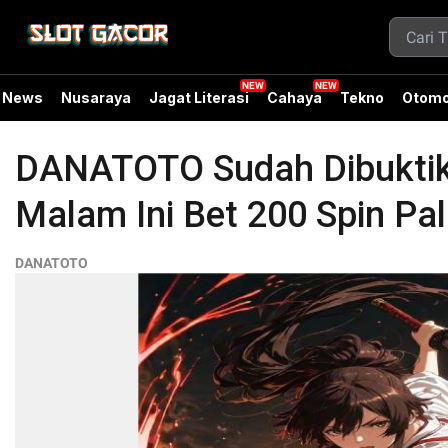
News
Nusaraya
Jagat Literasi
Cahaya
Tekno
Otomo
DANATOTO Sudah Dibuktika
Malam Ini Bet 200 Spin Pal
DANATOTO