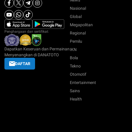
News
Nasional
Global
Megapolitan
Penghargaan dan sertifikat:
Regional
Pemilu
Dapatkan Keseruan dan Permainan
IKN
Menyenangkan di DANATOTO
Bola
DAFTAR
Tekno
Otomotif
Entertainment
Sains
Health