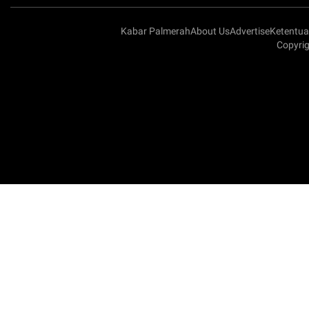
Kabar Palmerah
About Us
Advertise
Ketentu
Copyrig