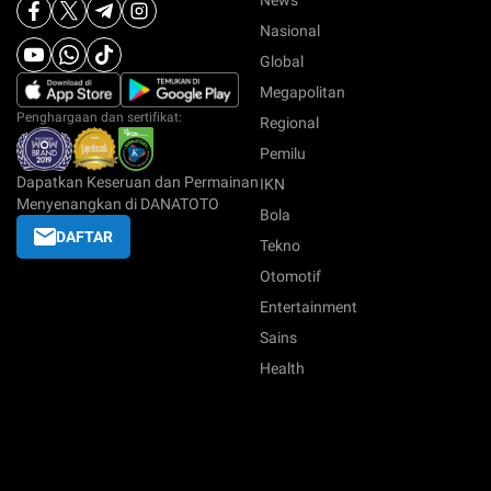
News
Nasional
Global
Megapolitan
Penghargaan dan sertifikat:
Regional
Pemilu
Dapatkan Keseruan dan Permainan
IKN
Menyenangkan di DANATOTO
Bola
DAFTAR
Tekno
Otomotif
Entertainment
Sains
Health