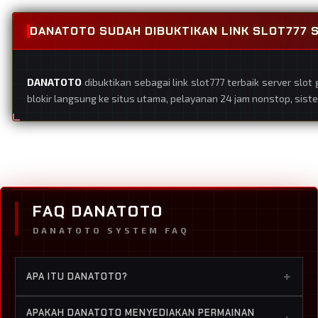
DANATOTO SUDAH DIBUKTIKAN LINK SLOT777 S
DANATOTO
dibuktikan sebagai link slot777 terbaik server slot 
blokir langsung ke situs utama, pelayanan 24 jam nonstop, sist
FAQ DANATOTO
DANATOTO SYSTEM FAQ
+
APA ITU DANATOTO?
DANATOTO merupakan platform yang
APAKAH DANATOTO MENYEDIAKAN PERMAINAN