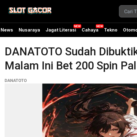
News
Nusaraya
Jagat Literasi
Cahaya
Tekno
Otomo
DANATOTO Sudah Dibuktika
Malam Ini Bet 200 Spin Pal
DANATOTO