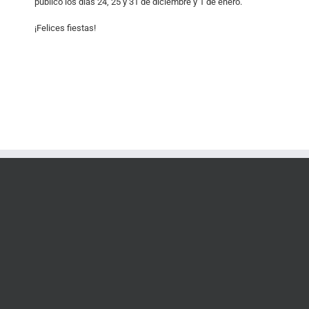
público los días 24, 25 y 31 de diciembre y 1 de enero.
¡Felices fiestas!