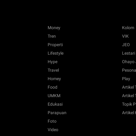
Money
Kolom
Tren
VIK
Properti
JEO
Lifestyle
Lestari
Hype
Ohayo 
Travel
Pesona
Homey
Play
Food
Artikel
UMKM
Artikel 
Edukasi
Topik P
Parapuan
Artikel
Foto
Video