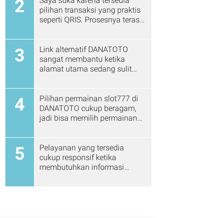
Saya suka karena tersedia
2
pilihan transaksi yang praktis
seperti QRIS. Prosesnya terasa
lebih sederhana dan tidak
ribet.
Link alternatif DANATOTO
3
sangat membantu ketika
alamat utama sedang sulit
diakses. Navigasinya juga
cukup mudah dipahami.
Pilihan permainan slot777 di
4
DANATOTO cukup beragam,
jadi bisa memilih permainan
sesuai budget dan preferensi
masing-masing.
Pelayanan yang tersedia
5
cukup responsif ketika
membutuhkan informasi
mengenai akses maupun
transaksi. Semoga fasilitasnya
terus diperbarui.