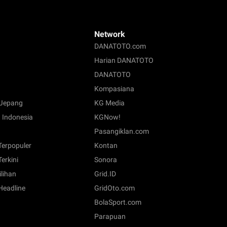
Network
DANATOTO.com
Harian DANATOTO
DANATOTO
Kompasiana
Jepang
KG Media
 Indonesia
KGNow!
Pasangiklan.com
 Terpopuler
Kontan
Terkini
Sonora
ilihan
Grid.ID
 Headline
GridOto.com
BolaSport.com
Parapuan