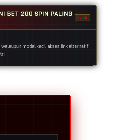
I BET 200 SPIN PALING
LIVE
 walaupun modal kecil, akses link alternatif
ri.