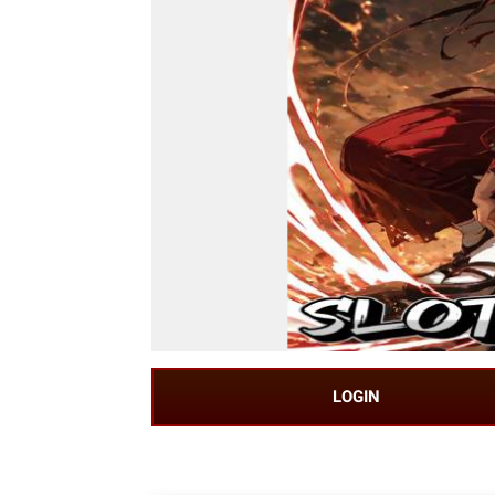
LOGIN