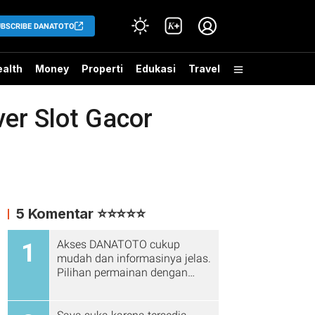
BSCRIBE DANATOTO
alth
Money
Properti
Edukasi
Travel
er Slot Gacor
5 Komentar ⭐⭐⭐⭐⭐
Akses DANATOTO cukup
1
mudah dan informasinya jelas.
Pilihan permainan dengan
nominal kecil juga membuat
saya lebih nyaman mencoba.