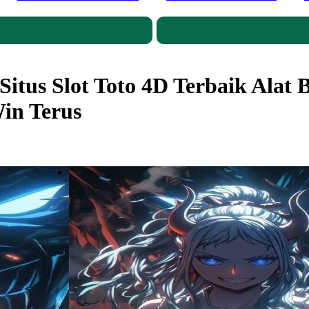
us Slot Toto 4D Terbaik Alat B
in Terus