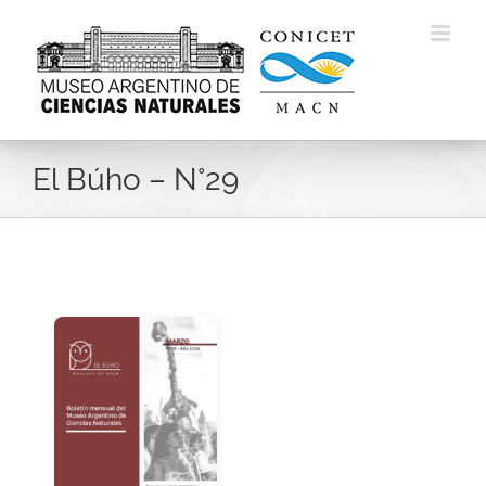
Skip
to
content
El Búho – N°29