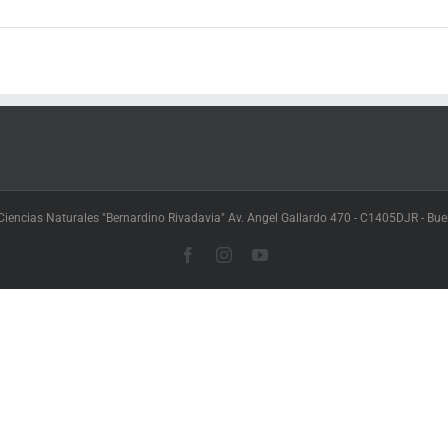
iencias Naturales "Bernardino Rivadavia" Av. Angel Gallardo 470 - C1405DJR - Buen
Facebook
Instagram
YouTube