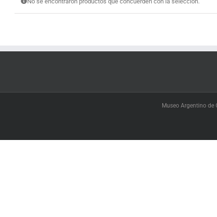
No se encontraron productos que concuerden con la selección.
Museo Argentino de C