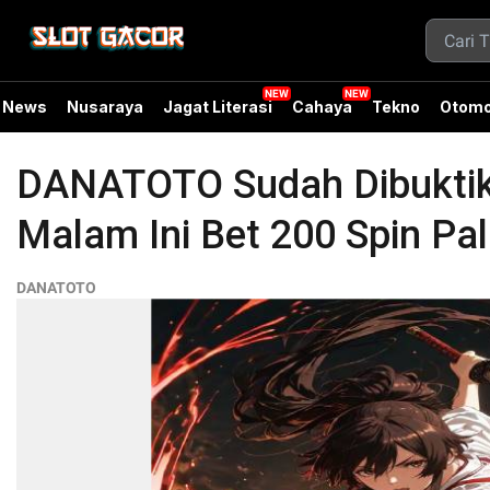
News
Nusaraya
Jagat Literasi
Cahaya
Tekno
Otomo
DANATOTO Sudah Dibuktika
Malam Ini Bet 200 Spin Pal
DANATOTO