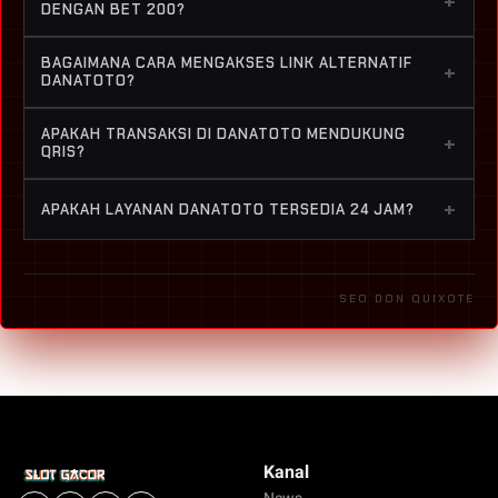
+
memperkenalkan akses permainan slot777 dengan
DENGAN BET 200?
pilihan permainan yang dapat dimainkan
Ya, DANATOTO dapat menyediakan pilihan
menggunakan modal kecil serta informasi akses
BAGAIMANA CARA MENGAKSES LINK ALTERNATIF
+
permainan dengan nominal taruhan yang fleksibel,
DANATOTO?
menuju situs utama.
termasuk opsi bet 200 bagi pengguna yang ingin
Pengguna dapat menggunakan link alternatif yang
bermain dengan modal lebih terjangkau.
APAKAH TRANSAKSI DI DANATOTO MENDUKUNG
+
tersedia untuk memperoleh akses menuju halaman
QRIS?
utama DANATOTO apabila akses ke alamat
DANATOTO mencantumkan metode transaksi yang
tertentu sedang mengalami kendala.
+
APAKAH LAYANAN DANATOTO TERSEDIA 24 JAM?
praktis, termasuk QRIS, sehingga pengguna dapat
memilih metode pembayaran yang sesuai dengan
DANATOTO menawarkan layanan pelanggan 24
kebutuhan.
jam untuk membantu pengguna mendapatkan
SEO DON QUIXOTE
informasi mengenai akses, transaksi, dan berbagai
fasilitas yang tersedia di platform.
Kanal