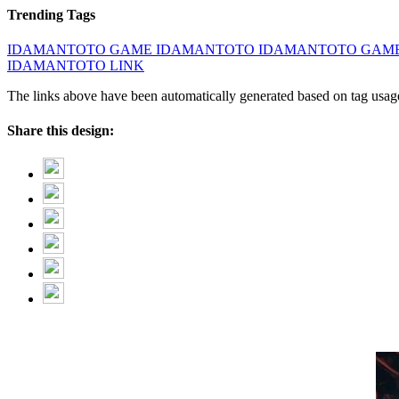
Trending Tags
IDAMANTOTO
GAME IDAMANTOTO
IDAMANTOTO GAM
IDAMANTOTO LINK
The links above have been automatically generated based on tag usage
Share this design: