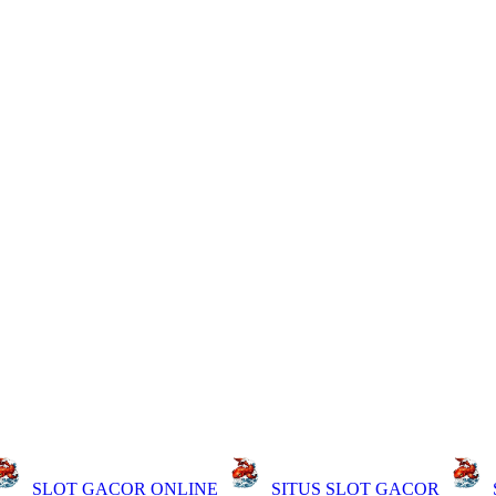
SLOT GACOR ONLINE
SITUS SLOT GACOR