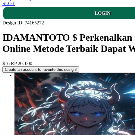
SLOT
LOGIN
Design ID: 74165272
IDAMANTOTO $ Perkenalkan Sit
Online Metode Terbaik Dapat W
$16
RP 20. 000
Create an account to favorite this design!