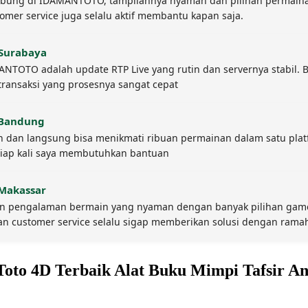
abung di IDAMANTOTO, tampilannya nyaman dan pilihan permaina
tomer service juga selalu aktif membantu kapan saja.
 Surabaya
NTOTO adalah update RTP Live yang rutin dan servernya stabil. B
transaksi yang prosesnya sangat cepat
 Bandung
 dan langsung bisa menikmati ribuan permainan dalam satu plat
tiap kali saya membutuhkan bantuan
Makassar
pengalaman bermain yang nyaman dengan banyak pilihan game 
an customer service selalu sigap memberikan solusi dengan rama
to 4D Terbaik Alat Buku Mimpi Tafsir An