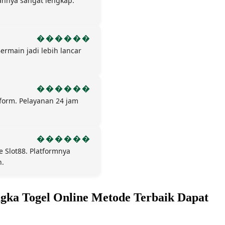
nnya sangat lengkap.
ermain jadi lebih lancar
form. Pelayanan 24 jam
Slot88. Platformnya
h.
gka Togel Online Metode Terbaik Dapat