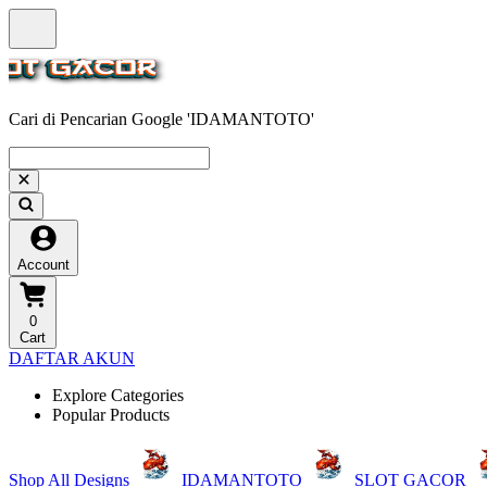
Cari di Pencarian Google 'IDAMANTOTO'
Account
0
Cart
DAFTAR AKUN
Explore Categories
Popular Products
Shop All Designs
IDAMANTOTO
SLOT GACOR