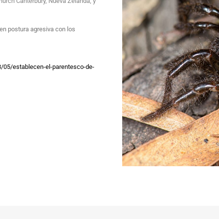
hurch Canterbury, Nueva Zelanda; y
en postura agresiva con los
8/05/establecen-el-parentesco-de-