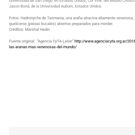
Universidad de San Diego, en Estados Unidos; Cor Vink, del Museo Christc
Jason Bond, de la Universidad Auburn, Estados Unidos.
Fotos: Hadronyche de Tasmania, una araña atracina altamente venenosa, 
quelíceros (piezas bucales) abiertos preparados para morder.
Créditos: Marshal Hedin
Fuente original: “Agencia CyTA-Leloir”
http://www.agenciacyta.org.ar/201
las-aranas-mas-venenosas-del-mundo/