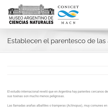
Skip
to
content
Establecen el parentesco de la
El estudio internacional reveló que en Argentina hay parientes cercanos 
sus toxinas son mucho menos peligrosas.
Las llamadas arañas albañiles o tramperas (Actinopus), muy comunes en A