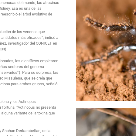
venenosas del mundo, las atracinas
Sídney. Esa es una de las
eescribió el árbol evolutivo de
olución de los venenos que
 antídotos más eficaces”, indicó a
mírez, investigador del CONICET en
ACN).
cionados, los científicos emplearon
ueños sectores del genoma
nservados”). Para su sorpresa, las
ero Missulena, que se creía que
unciona para ambos grupos, señaló
ulena y los Actinopus
 fortuna, “Actinopus no presenta
 alguna variante de la toxina que
 y Shahan Derkarabetian, de la