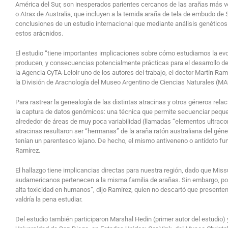
América del Sur, son inesperados parientes cercanos de las arañas más 
o Atrax de Australia, que incluyen a la temida araña de tela de embudo de 
conclusiones de un estudio internacional que mediante análisis genéticos r
estos arácnidos.
El estudio “tiene importantes implicaciones sobre cómo estudiamos la ev
producen, y consecuencias potencialmente prácticas para el desarrollo de
la Agencia CyTA-Leloir uno de los autores del trabajo, el doctor Martín Ra
la División de Aracnología del Museo Argentino de Ciencias Naturales (M
Para rastrear la genealogía de las distintas atracinas y otros géneros rela
la captura de datos genómicos: una técnica que permite secuenciar peq
alrededor de áreas de muy poca variabilidad (llamadas “elementos ultraco
atracinas resultaron ser “hermanas” de la araña ratón australiana del gén
tenían un parentesco lejano. De hecho, el mismo antiveneno o antídoto f
Ramírez.
El hallazgo tiene implicancias directas para nuestra región, dado que Miss
sudamericanos pertenecen a la misma familia de arañas. Sin embargo, por
alta toxicidad en humanos”, dijo Ramírez, quien no descartó que presenten
valdría la pena estudiar.
Del estudio también participaron Marshal Hedin (primer autor del estudio)