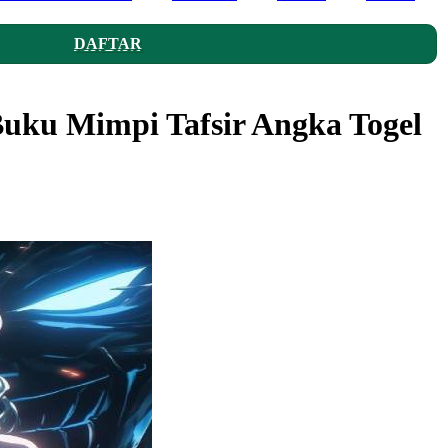
DAFTAR
uku Mimpi Tafsir Angka Togel