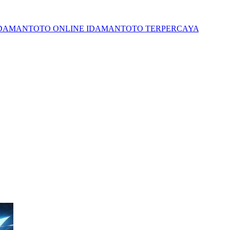
DAMANTOTO ONLINE
IDAMANTOTO TERPERCAYA