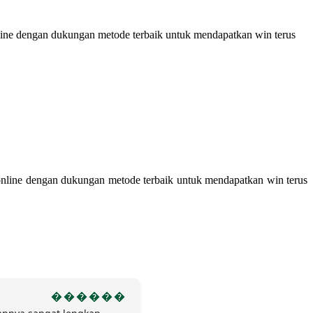
ine dengan dukungan metode terbaik untuk mendapatkan win terus
online dengan dukungan metode terbaik untuk mendapatkan win terus