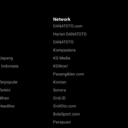
Network
DANATOTO.com
Harian DANATOTO
DANATOTO
Kompasiana
Jepang
KG Media
 Indonesia
KGNow!
Pasangiklan.com
 Terpopuler
Kontan
Terkini
Sonora
ilihan
Grid.ID
 Headline
GridOto.com
BolaSport.com
Parapuan