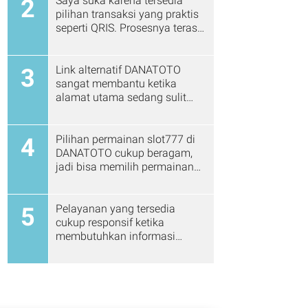
Saya suka karena tersedia
2
pilihan transaksi yang praktis
seperti QRIS. Prosesnya terasa
lebih sederhana dan tidak
ribet.
Link alternatif DANATOTO
3
sangat membantu ketika
alamat utama sedang sulit
diakses. Navigasinya juga
cukup mudah dipahami.
Pilihan permainan slot777 di
4
DANATOTO cukup beragam,
jadi bisa memilih permainan
sesuai budget dan preferensi
masing-masing.
Pelayanan yang tersedia
5
cukup responsif ketika
membutuhkan informasi
mengenai akses maupun
transaksi. Semoga fasilitasnya
terus diperbarui.