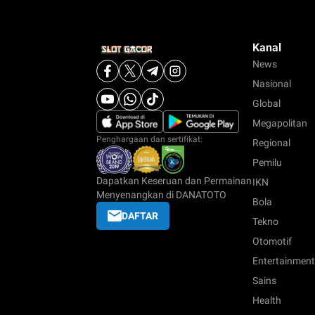
Kanal
News
Nasional
Global
Megapolitan
Penghargaan dan sertifikat:
Regional
Pemilu
Dapatkan Keseruan dan Permainan
IKN
Menyenangkan di DANATOTO
Bola
DAFTAR
Tekno
Otomotif
Entertainment
Sains
Health