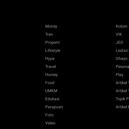
Money
Kolom
Tren
VIK
Properti
JEO
Lifestyle
Lestari
Hype
Ohayo 
Travel
Pesona
Homey
Play
Food
Artikel
UMKM
Artikel 
Edukasi
Topik P
Parapuan
Artikel
Foto
Video