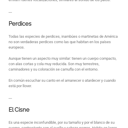
__
Perdices
Todas las especies de perdices, inambúes o martinetas de América
no son verdaderas perdices como las que habitan en los países
europeos.
Aunque tienen un aspecto muy similar: tienen un cuerpo compacto,
con alas cortas y cola muy reducida. Son muy terrestres,
caminadores y su coloración se camufla con el entorno.
En común escuchar su canto en el amanecer o atardecer y cuando
está por llover.
__
El Cisne
Es una especie inconfundible, por su tamaño y por el blanco de su
cuerpo, contrastante con el cuello y cabeza negros. Habita en lagos