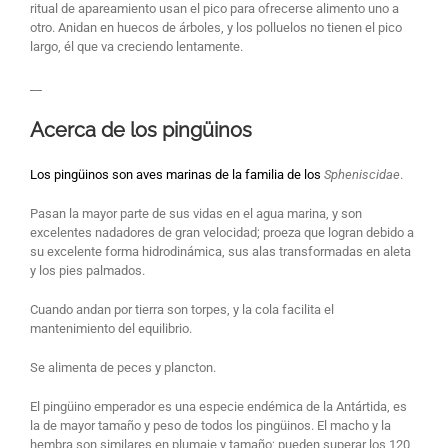
ritual de apareamiento usan el pico para ofrecerse alimento uno a
otro. Anidan en huecos de árboles, y los polluelos no tienen el pico
largo, él que va creciendo lentamente.
__
Acerca de los pingüinos
Los pingüinos son aves marinas de la familia de los
Spheniscidae
.
Pasan la mayor parte de sus vidas en el agua marina, y son
excelentes nadadores de gran velocidad; proeza que logran debido a
su excelente forma hidrodinámica, sus alas transformadas en aleta
y los pies palmados.
Cuando andan por tierra son torpes, y la cola facilita el
mantenimiento del equilibrio.
Se alimenta de peces y plancton.
El pingüino emperador es una especie endémica de la Antártida, es
la de mayor tamaño y peso de todos los pingüinos. El macho y la
hembra son similares en plumaje y tamaño; pueden superar los 120