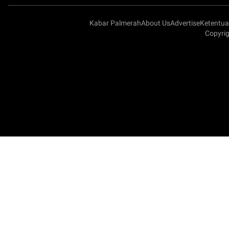
Kabar Palmerah
About Us
Advertise
Ketentu
Copyrig