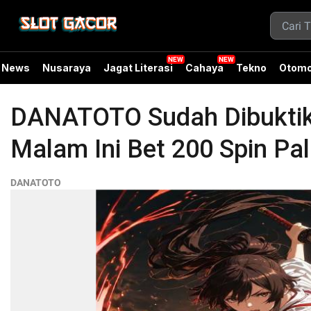
News
Nusaraya
Jagat Literasi
Cahaya
Tekno
Otomo
DANATOTO Sudah Dibuktika
Malam Ini Bet 200 Spin Pal
DANATOTO