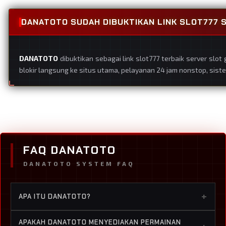
DANATOTO SUDAH DIBUKTIKAN LINK SLOT777 S
DANATOTO
dibuktikan sebagai link slot777 terbaik server slot 
blokir langsung ke situs utama, pelayanan 24 jam nonstop, sist
FAQ DANATOTO
DANATOTO SYSTEM FAQ
+
APA ITU DANATOTO?
DANATOTO merupakan platform yang
APAKAH DANATOTO MENYEDIAKAN PERMAINAN