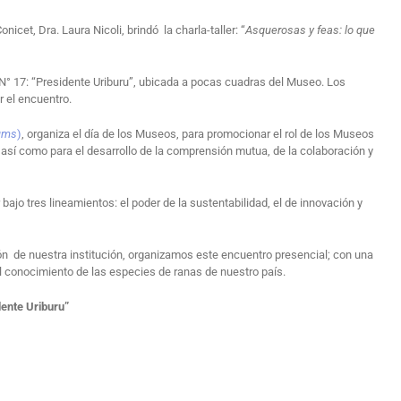
cet, Dra. Laura Nicoli, brindó la charla-taller: “
Asquerosas y feas: lo que
 N° 17: “Presidente Uriburu”, ubicada a pocas cuadras del Museo. Los
r el encuentro.
eums
)
, organiza el día de los Museos, para promocionar el rol de los Museos
 así como para el desarrollo de la comprensión mutua, de la colaboración y
 bajo tres lineamientos: el poder de la sustentabilidad, el de innovación y
ón de nuestra institución, organizamos este encuentro presencial; con una
l conocimiento de las especies de ranas de nuestro país.
ente Uriburu”