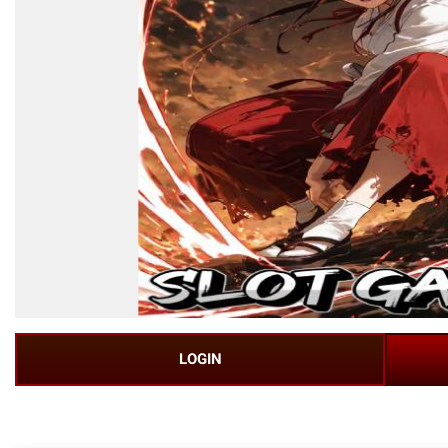
LOGIN