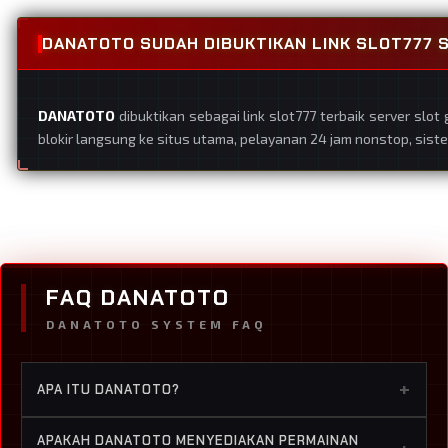
DANATOTO SUDAH DIBUKTIKAN LINK SLOT777 S
DANATOTO
dibuktikan sebagai link slot777 terbaik server slot 
blokir langsung ke situs utama, pelayanan 24 jam nonstop, sist
FAQ DANATOTO
DANATOTO SYSTEM FAQ
+
APA ITU DANATOTO?
DANATOTO merupakan platform yang
APAKAH DANATOTO MENYEDIAKAN PERMAINAN