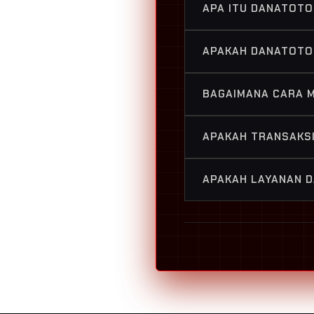
APA ITU DANATOTO
DANATOTO merupakan 
APAKAH DANATOTO
dapat dimainkan meng
Ya, DANATOTO dapat m
BAGAIMANA CARA M
200 bagi pengguna ya
Pengguna dapat meng
APAKAH TRANSAKSI
DANATOTO apabila ak
DANATOTO mencantumk
APAKAH LAYANAN D
metode pembayaran y
DANATOTO menawarka
mengenai akses, trans