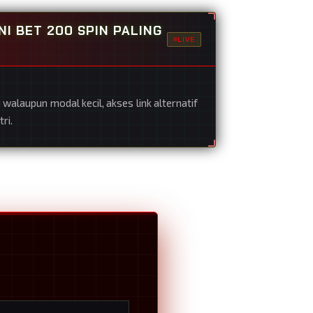
I BET 200 SPIN PALING
LIVE
 walaupun modal kecil, akses link alternatif
ri.