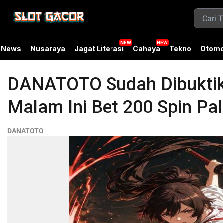
News
Nusaraya
Jagat Literasi
Cahaya
Tekno
Otomo
DANATOTO Sudah Dibuktika
Malam Ini Bet 200 Spin Pal
DANATOTO