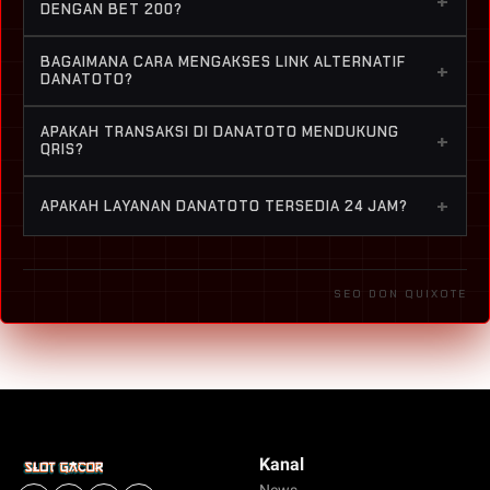
+
memperkenalkan akses permainan slot777 dengan
DENGAN BET 200?
pilihan permainan yang dapat dimainkan
Ya, DANATOTO dapat menyediakan pilihan
menggunakan modal kecil serta informasi akses
BAGAIMANA CARA MENGAKSES LINK ALTERNATIF
+
permainan dengan nominal taruhan yang fleksibel,
DANATOTO?
menuju situs utama.
termasuk opsi bet 200 bagi pengguna yang ingin
Pengguna dapat menggunakan link alternatif yang
bermain dengan modal lebih terjangkau.
APAKAH TRANSAKSI DI DANATOTO MENDUKUNG
+
tersedia untuk memperoleh akses menuju halaman
QRIS?
utama DANATOTO apabila akses ke alamat
DANATOTO mencantumkan metode transaksi yang
tertentu sedang mengalami kendala.
+
APAKAH LAYANAN DANATOTO TERSEDIA 24 JAM?
praktis, termasuk QRIS, sehingga pengguna dapat
memilih metode pembayaran yang sesuai dengan
DANATOTO menawarkan layanan pelanggan 24
kebutuhan.
jam untuk membantu pengguna mendapatkan
SEO DON QUIXOTE
informasi mengenai akses, transaksi, dan berbagai
fasilitas yang tersedia di platform.
Kanal