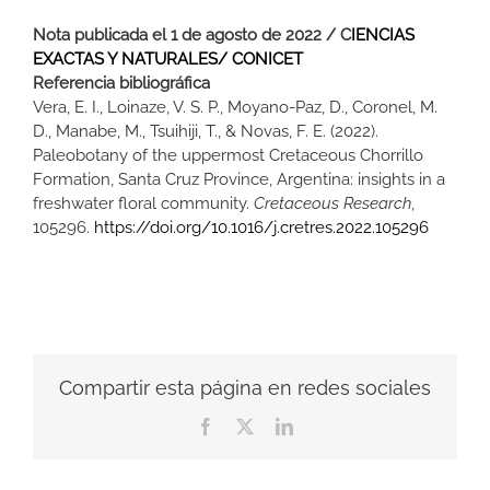
Nota publicada el 1 de agosto de 2022 / C
IENCIAS
EXACTAS Y NATURALES/ CONICET
Referencia bibliográfica
Vera, E. I., Loinaze, V. S. P., Moyano-Paz, D., Coronel, M.
D., Manabe, M., Tsuihiji, T., & Novas, F. E. (2022).
Paleobotany of the uppermost Cretaceous Chorrillo
Formation, Santa Cruz Province, Argentina: insights in a
freshwater floral community.
Cretaceous Research
,
105296.
https://doi.org/10.1016/j.cretres.2022.105296
Compartir esta página en redes sociales
Facebook
X
LinkedIn