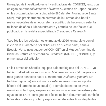
Un equipo de investigadores e investigadoras del CONICET, junto con
colegas de
National Museum of Nature & Science
de Japón, hallaron
en las proximidades de la ciudad de El Calafate (Provincia de Santa
Cruz), más precisamente en estratos de la Formación Chorrillo,
restos vegetales de un ecosistema acuático de hace unos setenta
millones de años. El descubrimiento y estudio de los fósiles fue
publicado en la revista especializada
Cretaceous Research
.
“Los fósiles los colectamos en marzo de 2020, en paralelo con el
inicio de la cuarentena por COVID-19 en nuestro país”, señala
Ezequiel Vera, investigador del CONICET en el Museo Argentino de
Ciencias Naturales “Bernardino Rivadavia” (MACNBR, CONICET) y
primer autor del artículo.
En la Formación Chorrillo, equipos paleontológicos del CONICET ya
habían hallado dinosaurios como
Maip macrothorax
(el megaraptor
más grande conocido hasta el momento),
Nullotitan glaciaris
(un
herbívoro gigante) e
Isasicursor santacrucensis
(un ornitópodo
bípedo del tamaño de un caballo), además de restos de aves,
mamíferos, tortugas, serpientes, anuros y caracoles terrestres y de
agua dulce. Entre los vegetales fósiles se han documentado también
leños de coníferas y polen y esporas de diferentes tipos de plantas.