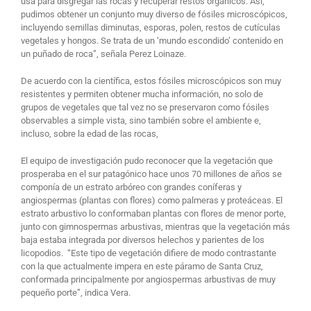
usa para disgregar las rocas y recuperar restos orgánicos. Así,
pudimos obtener un conjunto muy diverso de fósiles microscópicos,
incluyendo semillas diminutas, esporas, polen, restos de cutículas
vegetales y hongos. Se trata de un ‘mundo escondido’ contenido en
un puñado de roca”, señala Perez Loinaze.
De acuerdo con la científica, estos fósiles microscópicos son muy
resistentes y permiten obtener mucha información, no solo de
grupos de vegetales que tal vez no se preservaron como fósiles
observables a simple vista, sino también sobre el ambiente e,
incluso, sobre la edad de las rocas,
El equipo de investigación pudo reconocer que la vegetación que
prosperaba en el sur patagónico hace unos 70 millones de años se
componía de un estrato arbóreo con grandes coníferas y
angiospermas (plantas con flores) como palmeras y proteáceas. El
estrato arbustivo lo conformaban plantas con flores de menor porte,
junto con gimnospermas arbustivas, mientras que la vegetación más
baja estaba integrada por diversos helechos y parientes de los
licopodios.
“Este tipo de vegetación difiere de modo contrastante
con la que actualmente impera en este páramo de Santa Cruz,
conformada principalmente por angiospermas arbustivas de muy
pequeño porte”, indica Vera.