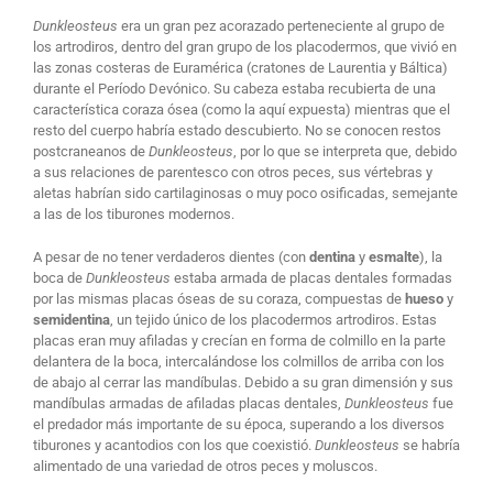
Dunkleosteus
era un gran pez acorazado perteneciente al grupo de
los artrodiros, dentro del gran grupo de los placodermos, que vivió en
las zonas costeras de Euramérica (cratones de Laurentia y Báltica)
durante el Período Devónico. Su cabeza estaba recubierta de una
característica coraza ósea (como la aquí expuesta) mientras que el
resto del cuerpo habría estado descubierto. No se conocen restos
postcraneanos de
Dunkleosteus
, por lo que se interpreta que, debido
a sus relaciones de parentesco con otros peces, sus vértebras y
aletas habrían sido cartilaginosas o muy poco osificadas, semejante
a las de los tiburones modernos.
A pesar de no tener verdaderos dientes (con
dentina
y
esmalte
), la
boca de
Dunkleosteus
estaba armada de placas dentales formadas
por las mismas placas óseas de su coraza, compuestas de
hueso
y
semidentina
, un tejido único de los placodermos artrodiros. Estas
placas eran muy afiladas y crecían en forma de colmillo en la parte
delantera de la boca, intercalándose los colmillos de arriba con los
de abajo al cerrar las mandíbulas. Debido a su gran dimensión y sus
mandíbulas armadas de afiladas placas dentales,
Dunkleosteus
fue
el predador más importante de su época, superando a los diversos
tiburones y acantodios con los que coexistió.
Dunkleosteus
se habría
alimentado de una variedad de otros peces y moluscos.