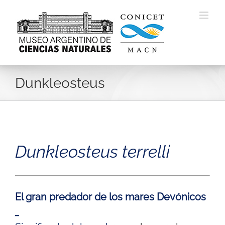
Skip
to
content
Dunkleosteus
Dunkleosteus terrelli
El gran
predador
de los mares Devónicos
_