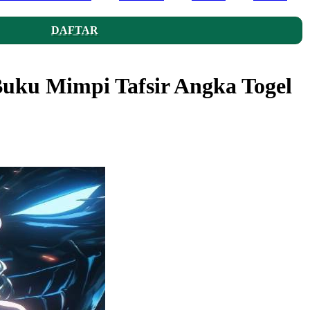
DAFTAR
uku Mimpi Tafsir Angka Togel