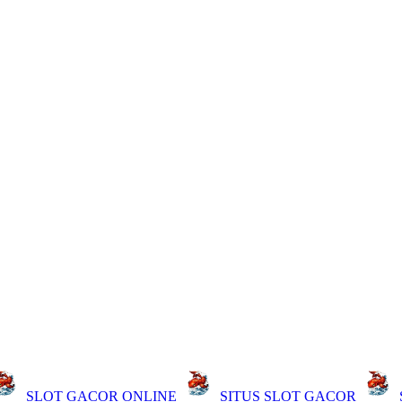
SLOT GACOR ONLINE
SITUS SLOT GACOR