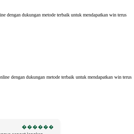
ine dengan dukungan metode terbaik untuk mendapatkan win terus
online dengan dukungan metode terbaik untuk mendapatkan win terus