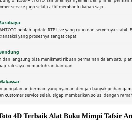
abung di IDAMANTOTO, tampilannya nyaman dan pilihan permaina
tomer service juga selalu aktif membantu kapan saja.
 Surabaya
NTOTO adalah update RTP Live yang rutin dan servernya stabil. B
transaksi yang prosesnya sangat cepat
 Bandung
 dan langsung bisa menikmati ribuan permainan dalam satu plat
tiap kali saya membutuhkan bantuan
Makassar
pengalaman bermain yang nyaman dengan banyak pilihan game 
an customer service selalu sigap memberikan solusi dengan rama
to 4D Terbaik Alat Buku Mimpi Tafsir An