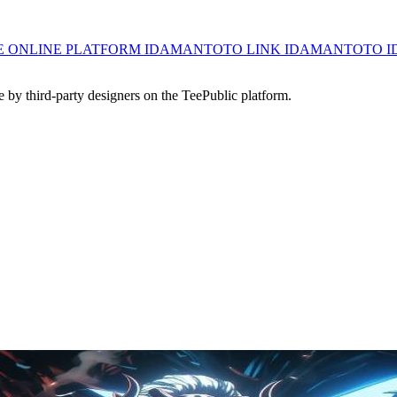
E ONLINE
PLATFORM IDAMANTOTO
LINK IDAMANTOTO
I
 by third-party designers on the TeePublic platform.