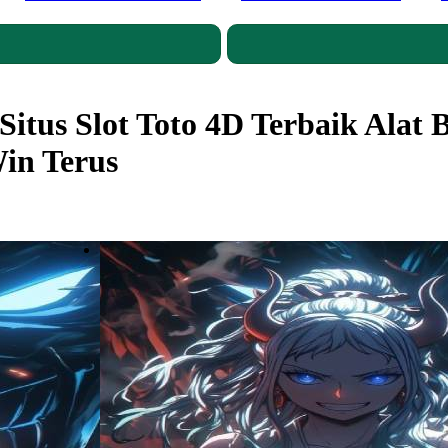
us Slot Toto 4D Terbaik Alat B
in Terus