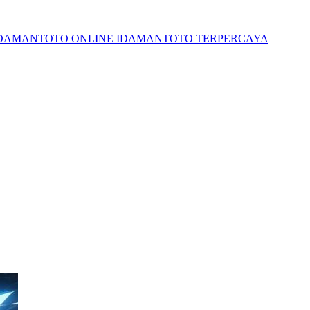
DAMANTOTO ONLINE
IDAMANTOTO TERPERCAYA