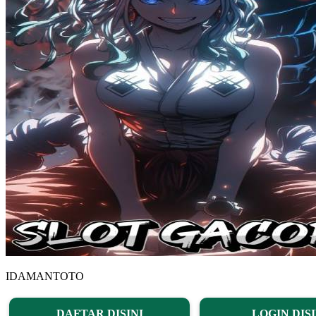
IDAMANTOTO
DAFTAR DISINI
LOGIN DISI