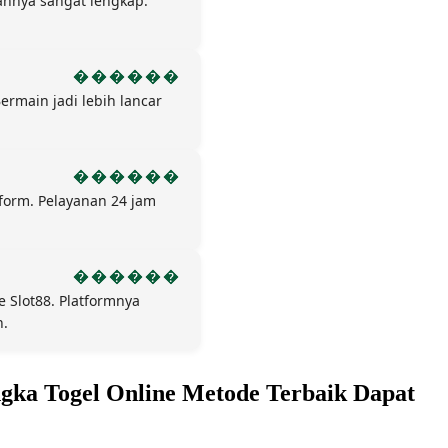
nnya sangat lengkap.
ermain jadi lebih lancar
form. Pelayanan 24 jam
Slot88. Platformnya
h.
gka Togel Online Metode Terbaik Dapat