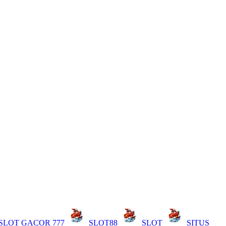
SLOT GACOR 777
SLOT88
SLOT
SITUS