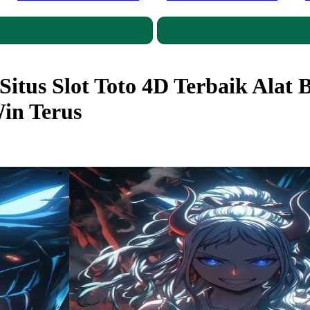
us Slot Toto 4D Terbaik Alat B
in Terus