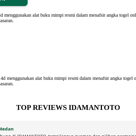
 menggunakan alat buku mimpi resmi dalam menafsir angka togel onl
pasaran.
to 4d menggunakan alat buku mimpi resmi dalam menafsir angka togel 
pasaran.
TOP REVIEWS IDAMANTOTO
 Medan