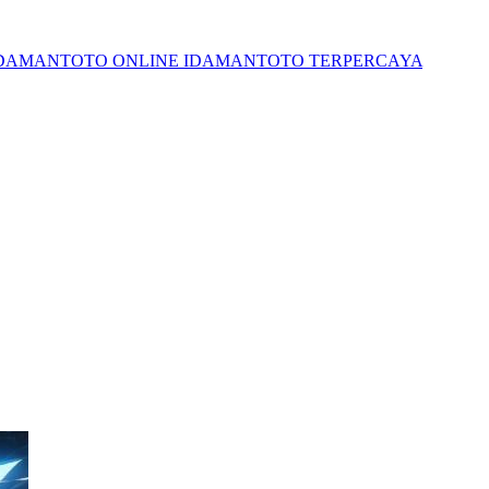
DAMANTOTO ONLINE
IDAMANTOTO TERPERCAYA