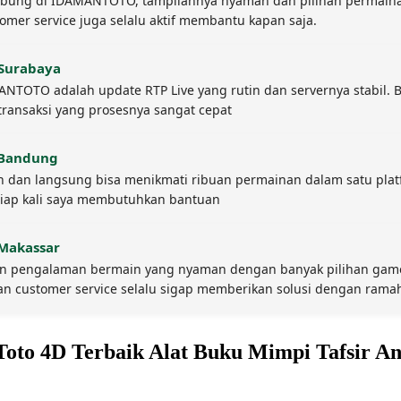
abung di IDAMANTOTO, tampilannya nyaman dan pilihan permaina
tomer service juga selalu aktif membantu kapan saja.
 Surabaya
NTOTO adalah update RTP Live yang rutin dan servernya stabil. B
transaksi yang prosesnya sangat cepat
 Bandung
 dan langsung bisa menikmati ribuan permainan dalam satu plat
tiap kali saya membutuhkan bantuan
Makassar
pengalaman bermain yang nyaman dengan banyak pilihan game 
an customer service selalu sigap memberikan solusi dengan rama
to 4D Terbaik Alat Buku Mimpi Tafsir An