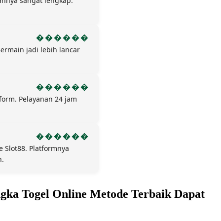
nnya sangat lengkap.
ermain jadi lebih lancar
form. Pelayanan 24 jam
Slot88. Platformnya
h.
gka Togel Online Metode Terbaik Dapat