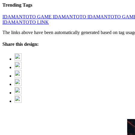
Trending Tags
IDAMANTOTO
GAME IDAMANTOTO
IDAMANTOTO GAM
IDAMANTOTO LINK
The links above have been automatically generated based on tag usage
Share this design: