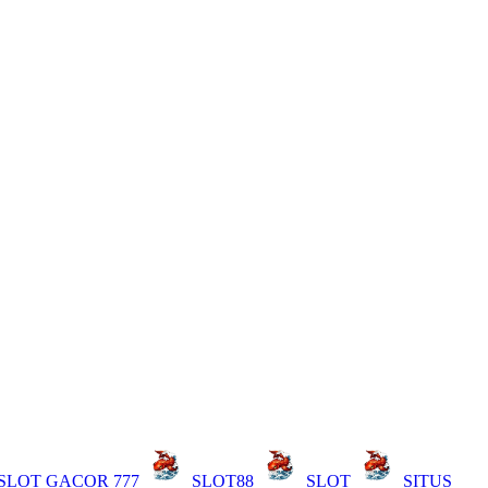
SLOT GACOR 777
SLOT88
SLOT
SITUS