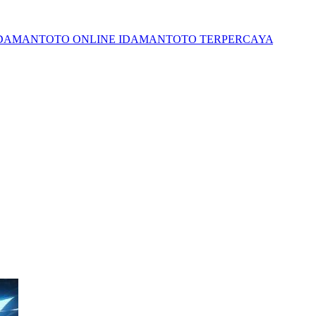
DAMANTOTO ONLINE
IDAMANTOTO TERPERCAYA