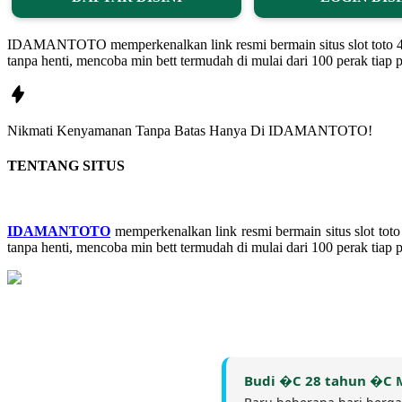
IDAMANTOTO memperkenalkan link resmi bermain situs slot toto 4d
tanpa henti, mencoba min bett termudah di mulai dari 100 perak tiap 
Nikmati
Kenyamanan
Tanpa Batas Hanya Di
IDAMANTOTO!
TENTANG SITUS
IDAMANTOTO
memperkenalkan link resmi bermain situs slot to
tanpa henti, mencoba min bett termudah di mulai dari 100 perak tiap 
Budi �C 28 tahun �C