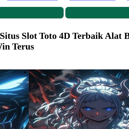
us Slot Toto 4D Terbaik Alat B
in Terus