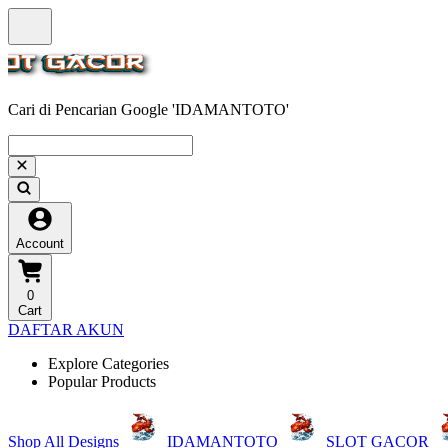
Cari di Pencarian Google 'IDAMANTOTO'
Account
0
Cart
DAFTAR AKUN
Explore Categories
Popular Products
Shop All Designs
IDAMANTOTO
SLOT GACOR