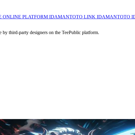
E ONLINE
PLATFORM IDAMANTOTO
LINK IDAMANTOTO
I
 by third-party designers on the TeePublic platform.