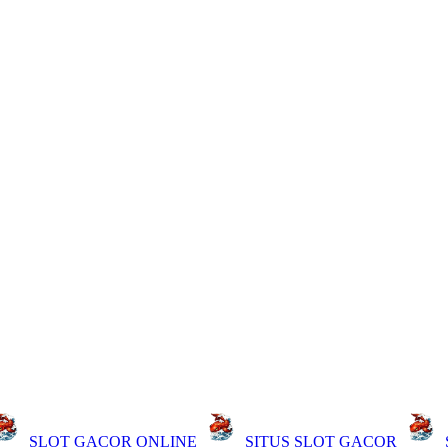
SLOT GACOR ONLINE
SITUS SLOT GACOR