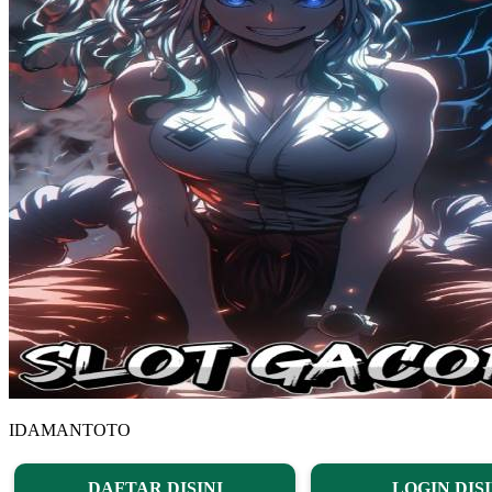
IDAMANTOTO
DAFTAR DISINI
LOGIN DISI