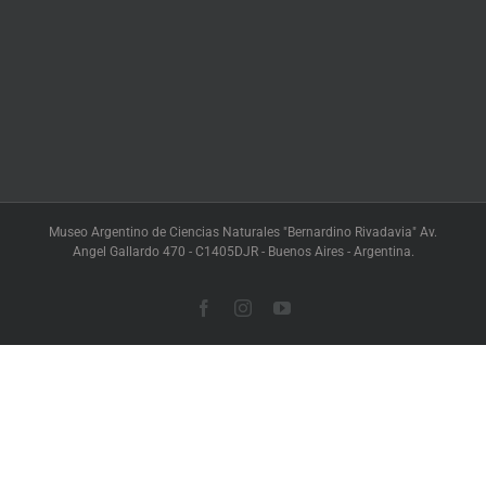
Museo Argentino de Ciencias Naturales "Bernardino Rivadavia" Av.
Angel Gallardo 470 - C1405DJR - Buenos Aires - Argentina.
Facebook
Instagram
YouTube