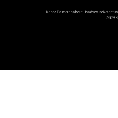
Kabar Palmerah
About Us
Advertise
Ketentu
Copyrig