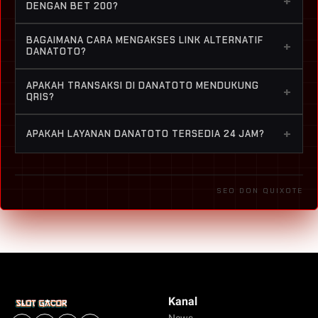
+
memperkenalkan akses permainan slot777 dengan
DENGAN BET 200?
pilihan permainan yang dapat dimainkan
Ya, DANATOTO dapat menyediakan pilihan
menggunakan modal kecil serta informasi akses
BAGAIMANA CARA MENGAKSES LINK ALTERNATIF
+
permainan dengan nominal taruhan yang fleksibel,
DANATOTO?
menuju situs utama.
termasuk opsi bet 200 bagi pengguna yang ingin
Pengguna dapat menggunakan link alternatif yang
bermain dengan modal lebih terjangkau.
APAKAH TRANSAKSI DI DANATOTO MENDUKUNG
+
tersedia untuk memperoleh akses menuju halaman
QRIS?
utama DANATOTO apabila akses ke alamat
DANATOTO mencantumkan metode transaksi yang
tertentu sedang mengalami kendala.
+
APAKAH LAYANAN DANATOTO TERSEDIA 24 JAM?
praktis, termasuk QRIS, sehingga pengguna dapat
memilih metode pembayaran yang sesuai dengan
DANATOTO menawarkan layanan pelanggan 24
kebutuhan.
jam untuk membantu pengguna mendapatkan
SEO DON QUIXOTE
informasi mengenai akses, transaksi, dan berbagai
fasilitas yang tersedia di platform.
Kanal