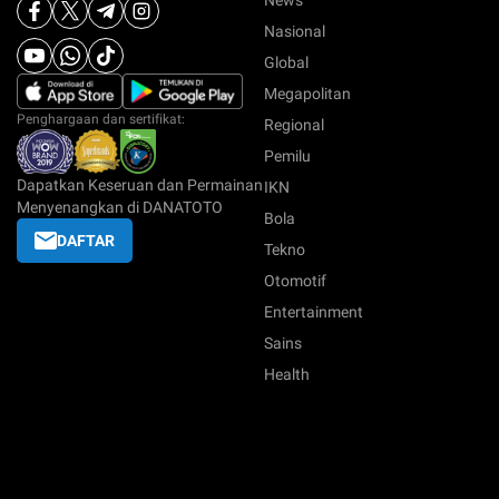
News
Nasional
Global
Megapolitan
Penghargaan dan sertifikat:
Regional
Pemilu
Dapatkan Keseruan dan Permainan
IKN
Menyenangkan di DANATOTO
Bola
DAFTAR
Tekno
Otomotif
Entertainment
Sains
Health