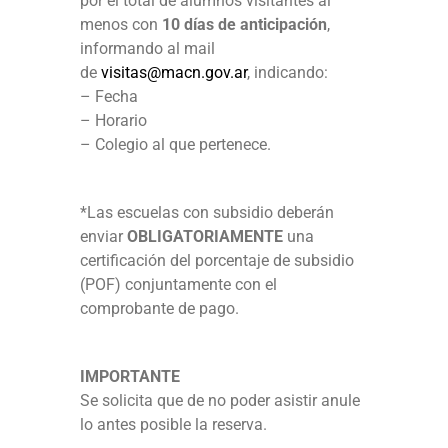
por el total de alumnos visitantes al
menos con
10 días de anticipación
,
informando al mail
de
visitas@macn.gov.ar
, indicando:
– Fecha
– Horario
– Colegio al que pertenece.
*Las escuelas con subsidio deberán
enviar
OBLIGATORIAMENTE
una
certificación del porcentaje de subsidio
(POF) conjuntamente con el
comprobante de pago.
IMPORTANTE
Se solicita que de no poder asistir anule
lo antes posible la reserva.