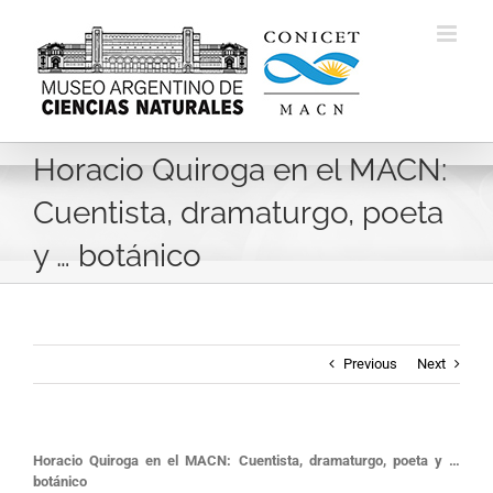
Skip
to
content
Horacio Quiroga en el MACN:
Cuentista, dramaturgo, poeta
y … botánico
Previous
Next
Horacio Quiroga
e
n
e
l M
ACN
: Cuentista,
d
ramaturgo,
p
oeta
y
…
b
ot
á
nico