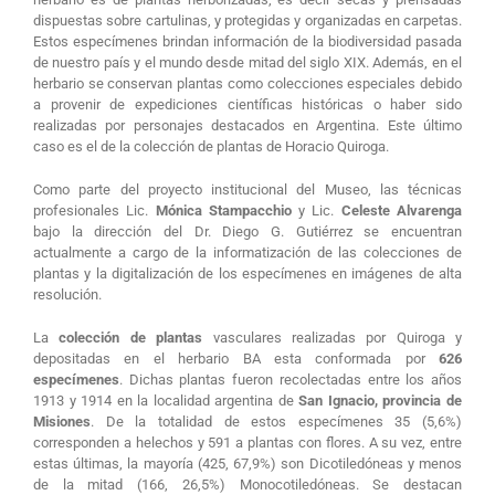
dispuestas sobre cartulinas, y protegidas y organizadas en carpetas.
Estos especímenes brindan información de la biodiversidad pasada
de nuestro país y el mundo desde mitad del siglo XIX. Además, en el
herbario se conservan plantas como colecciones especiales debido
a provenir de expediciones científicas históricas o haber sido
realizadas por personajes destacados en Argentina. Este último
caso es el de la colección de plantas de Horacio Quiroga.
Como parte del proyecto institucional del Museo, las técnicas
profesionales Lic.
Mónica Stampacchio
y Lic.
Celeste Alvarenga
bajo la dirección del Dr. Diego G. Gutiérrez se encuentran
actualmente a cargo de la informatización de las colecciones de
plantas y la digitalización de los especímenes en imágenes de alta
resolución.
La
colección de plantas
vasculares realizadas por Quiroga y
depositadas en el herbario BA esta conformada por
626
especímenes
. Dichas plantas fueron recolectadas entre los años
1913 y 1914 en la localidad argentina de
San Ignacio, provincia de
Misiones
. De la totalidad de estos especímenes 35 (5,6%)
corresponden a helechos y 591 a plantas con flores. A su vez, entre
estas últimas, la mayoría (425, 67,9%) son Dicotiledóneas y menos
de la mitad (166, 26,5%) Monocotiledóneas. Se destacan