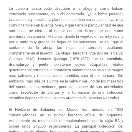
La culebra nunca pudo descubrir a la abeja y, como habían
convenido previamente, no pudo comérsela. “¿Que había pasado?
Una cosa muy sencilla: la plantita es cuestión era una sensitiva, muy
común también en Buenos Aires, y que tiene la particularidad de que
sus hojas se cierran al menor contacto. Solamente que estas
aventuras pasaban en Misiones, donde la vegetación es muy rica, y
por lo tanto muy grande las hojas de las sensitivas. De aquí que al
contacto de la abeja, las hojas se cerraron, ocultando
completamente al insecto” (La Abeja Haragana, Cuentos de la Selva;
Quiroga, 1918).
Horacio Quiroga
(1878-1937) fue un
cuentista
,
dramaturgo
y
poeta
rioplatense cuyos atrapantes relatos
generalmente retratan a la naturaleza sudamericana bajo sus rasgos
más salvajes y muchas veces temibles para el ser humano. Sin
embargo, más allá de su vida en la selva y ser uno de los maestros
del cuento latinoamericano, poco se conoce de sus actividades
como
recolector de plantas
y la formación de una colección
científica depositada en el Museo Argentino de Ciencias Naturales.
El
Herbario de Botánica
del Museo fue fundado en 1853
constituyéndose en el primer herbario oficial de Argentina.
Actualmente es reconocido internacionalmente con la sigla BA y
posee unos 242000 especímenes. La principal colección del
herbario es de plantas herborizadas, es decir secas y prensadas