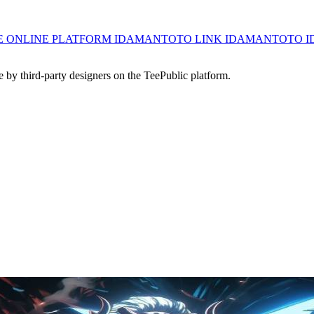
E ONLINE
PLATFORM IDAMANTOTO
LINK IDAMANTOTO
I
 by third-party designers on the TeePublic platform.