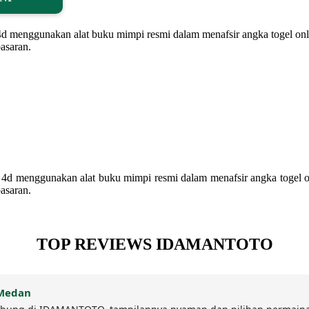
 menggunakan alat buku mimpi resmi dalam menafsir angka togel onl
pasaran.
to 4d menggunakan alat buku mimpi resmi dalam menafsir angka togel 
pasaran.
TOP REVIEWS IDAMANTOTO
 Medan