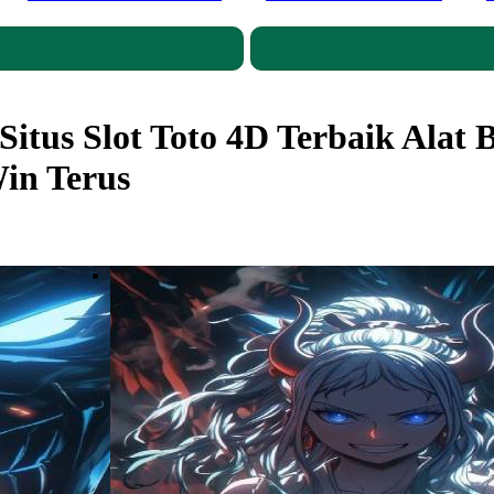
us Slot Toto 4D Terbaik Alat B
in Terus