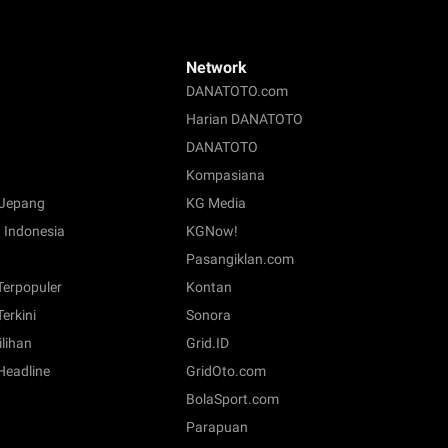
Network
DANATOTO.com
Harian DANATOTO
DANATOTO
Kompasiana
Jepang
KG Media
 Indonesia
KGNow!
Pasangiklan.com
 Terpopuler
Kontan
Terkini
Sonora
ilihan
Grid.ID
 Headline
GridOto.com
BolaSport.com
Parapuan