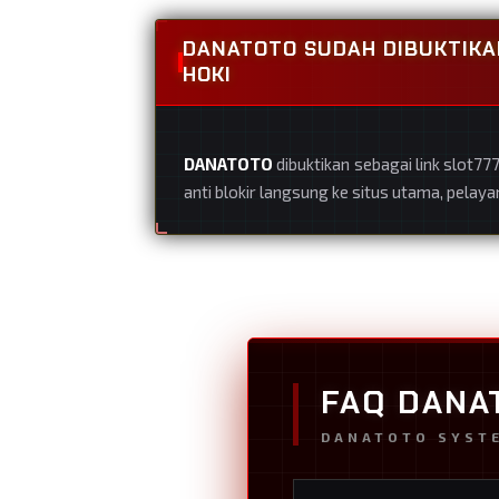
DANATOTO SUDAH DIBUKTIKAN
HOKI
DANATOTO
dibuktikan sebagai link slot777
anti blokir langsung ke situs utama, pelay
FAQ DANA
DANATOTO SYST