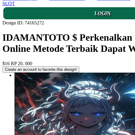
SLOT
LOGIN
Design ID: 74165272
IDAMANTOTO $ Perkenalkan Sit
Online Metode Terbaik Dapat W
$16
RP 20. 000
Create an account to favorite this design!