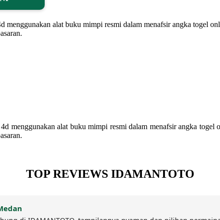
 menggunakan alat buku mimpi resmi dalam menafsir angka togel onl
pasaran.
to 4d menggunakan alat buku mimpi resmi dalam menafsir angka togel 
pasaran.
TOP REVIEWS IDAMANTOTO
 Medan