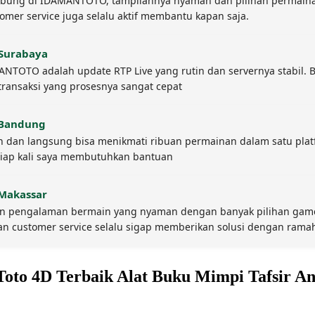
abung di IDAMANTOTO, tampilannya nyaman dan pilihan permaina
tomer service juga selalu aktif membantu kapan saja.
 Surabaya
NTOTO adalah update RTP Live yang rutin dan servernya stabil. B
transaksi yang prosesnya sangat cepat
 Bandung
 dan langsung bisa menikmati ribuan permainan dalam satu plat
tiap kali saya membutuhkan bantuan
Makassar
pengalaman bermain yang nyaman dengan banyak pilihan game 
an customer service selalu sigap memberikan solusi dengan rama
to 4D Terbaik Alat Buku Mimpi Tafsir An