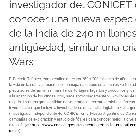
investigador del CONICET 
conocer una nueva especie
de la India de 240 millone
antigüedad, similar una cri
Wars
El Período Triásico, comprendido entre los 250 y 200 millones de años atr
la vida en la cual aparecieron los principales grupos de animales vertebr
precursores de las ranas, mamíferos, tortugas, lagartos y cocodrilos y lo
a la aparición de los dinosaurios, hace aproximadamente 235 millones de 
registro fósil una gran cantidad de vertebrados con características única
investigación, que incluye a investigadores de la India, Inglaterra y el arge
(Investigador Independiente del CONICET en el Museo Argentino de Ciencia
campañas de exploración y estudio de fósiles para conocer mejor la diversi
ese país (ver
https://www.conicet.gov.ar/encuentran-en-india-un-reptil-co
anos/
).