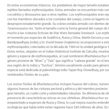
En estos ecosistemas triásicos, los predadores de mayor tamaño estaban
reptiles llamados erythrosúquidos. Estos animales se encuentran más 
cocodrilos y dinosaurios que a otros reptiles. Los erythrosúquidos eran rep
con los miembros ubicados a los costados del cuerpo, como un lagarto ov
desproporcionadamente grande. Su cráneo estaba armado con dientes de u
Tyrannosaurus rex
. Tanto el tamaño como la forma general del cuerpo de 
mucho a las criaturas ficticias de Star Wars llamadas Dewback. Los eryt
el momento por especies de Sudáfrica, Rusia y China. Martín Ezcurra y su
Bandyopadhyay (India) y Dr. David Gower (Inglaterra) se propusieron a est
erythrosúquidos colectados en la década de 1960 en la unidad geológica Yer
Estos restos, alojados en el Indian Statistical Institute de Calculta, most
género y especie de erythrosúquidos, al cual nombraron
Bharitalasuchus t
género proviene de “Bhari” y “Tala” que significa “cabeza grande” en el len
esa región de la India) y “Suchus”, término usualmente usado para géneros 
especie está dedicada al paleontólogo indio Tapan Roy Chowdhury, por sus
vertebrados fósiles de su país.
Los restos fósiles de
Bharitalasuchus
incluyen huesos del cráneo, numeros
algunos huesos de las cinturas pectoral y pélvica y del miembro posterior.
gran tamaño, un cuello corto y extremidades robustas. Se diferencia de otr
presencia de características únicas en sus vértebras.
Bharitalasuchus
se 
emparentado a especies de Rusia y China, lo cual mejora nuestro entendi
ecológicas que había entre estas regiones hace 245 millones de años. Es 