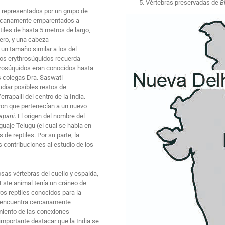
Vértebras preservadas de
B
 representados por un grupo de
cercanamente emparentados a
tiles de hasta 5 metros de largo,
ero, y una cabeza
n tamaño similar a los del
los erythrosúquidos recuerda
hrosúquidos eran conocidos hasta
s colegas Dra. Saswati
udiar posibles restos de
rapalli del centro de la India.
raron que pertenecían a un nuevo
apani
. El origen del nombre del
guaje Telugu (el cual se habla en
de reptiles. Por su parte, la
 contribuciones al estudio de los
as vértebras del cuello y espalda,
 Este animal tenía un cráneo de
os reptiles conocidos para la
encuentra cercanamente
miento de las conexiones
importante destacar que la India se