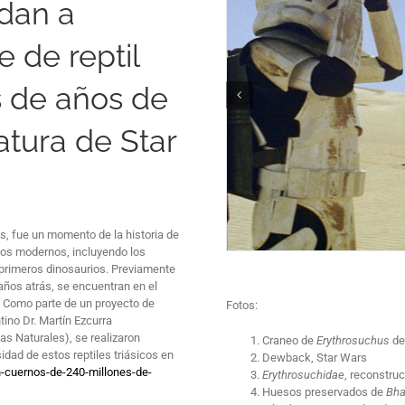
dan a
 de reptil
s de años de
atura de Star
ás, fue un momento de la historia de
ados modernos, incluyendo los
s primeros dinosaurios. Previamente
años atrás, se encuentran en el
s. Como parte de un proyecto de
Fotos:
ntino Dr. Martín Ezcurra
s Naturales), se realizaron
Craneo de
Erythrosuchus
de
dad de estos reptiles triásicos en
Dewback, Star Wars
n-cuernos-de-240-millones-de-
Erythrosuchidae
, reconstruc
Huesos preservados de
Bha